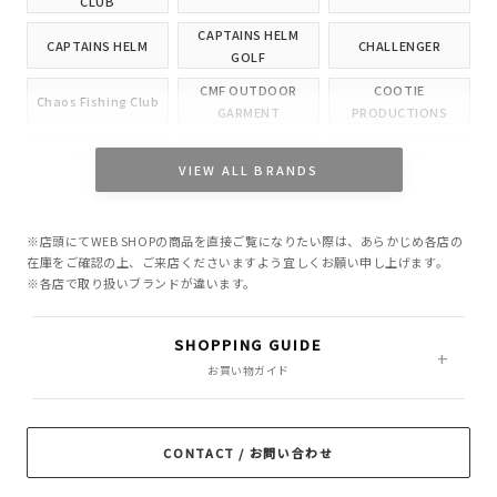
CLUB
CAPTAINS HELM
CAPTAINS HELM
CHALLENGER
GOLF
CMF OUTDOOR
COOTIE
Chaos Fishing Club
GARMENT
PRODUCTIONS
CUTRATE
DELUXE
EVILACT
VIEW ALL BRANDS
GANGSTERVILLE
GLAD HAND
HIDE AND SEEK
※店頭にてWEB SHOPの商品を直接ご覧になりたい際は、あらかじめ各店の
INCOMPLETE
M&M CUSTOM
在庫をご確認の上、ご来店くださいますよう宜しくお願い申し上げます。
Little Yarmouth
TOKYO
PERFORMANCE
※各店で取り扱いブランドが違います。
MASSES
MINE
OWN
SHOPPING GUIDE
PORKCHOP GARAGE
お買い物ガイド
Peanuts&Co
POLIQUANT
SUPPLY
RADIALL
RATS
ROTTWEILER
CONTACT / お問い合わせ
ROUGH AND
SAMS MOTORCYCLE
SOFTMACHINE