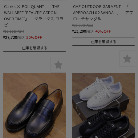
Clarks × POLIQUANT　「THE 
CMF OUTDOOR GARMENT　「  
WALLABEE 'BEAUTIFICATION 
APPROACH 02 SANDAL 」　アプ
OVER TIME'」　 クラークス ワラ
ローチサンダル
ビー
¥22,000
(税込)
¥13,200
40%OFF
¥39,600
(税込)
(税込)
¥27,720
30%OFF
(税込)
在庫を確認する
在庫を確認する