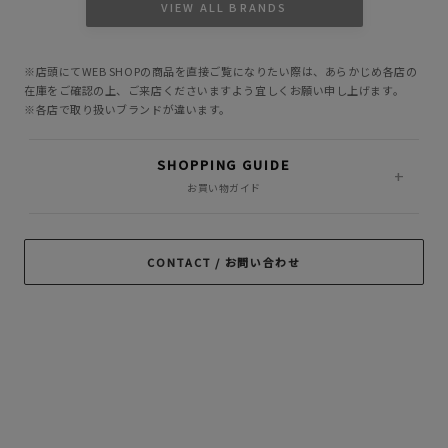
VIEW ALL BRANDS
GANGSTERVILLE
GLAD HAND
HIDE AND SEEK
※店頭にてWEB SHOPの商品を直接ご覧になりたい際は、あらかじめ各店の
INCOMPLETE
M&M CUSTOM
在庫をご確認の上、ご来店くださいますよう宜しくお願い申し上げます。
Little Yarmouth
TOKYO
PERFORMANCE
※各店で取り扱いブランドが違います。
MASSES
MINE
OWN
SHOPPING GUIDE
PORKCHOP GARAGE
お買い物ガイド
Peanuts&Co
POLIQUANT
SUPPLY
RADIALL
RATS
ROTTWEILER
CONTACT / お問い合わせ
ROUGH AND
SAMS MOTORCYCLE
SOFTMACHINE
RUGGED
SON OF THE
TROPHY CLOTHING
CHEESE