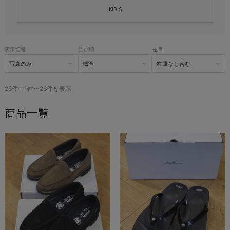
KID'S
表示切替
並び順
在庫
26件中1件〜26件を表示
商品一覧