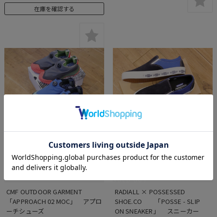
在庫を確認する
SOLD OUT
CMF OUTDOOR GARMENT　
RADIALL × POSSESSED 
「APPROACH 02 MOC」　アプロ
SHOE.CO　　「POSSE - SLIP 
ーチシューズ
ON SNEAKER」　 スニーカー