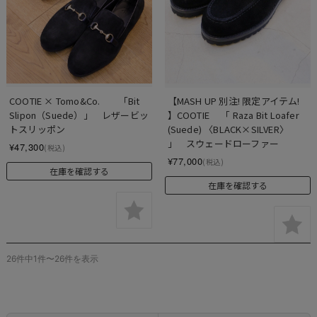
COOTIE × Tomo&Co.　　「Bit 
【MASH UP 別注! 限定アイテム! 
Slipon（Suede）」　レザービッ
】COOTIE 　「 Raza Bit Loafer 
トスリッポン
(Suede) 〈BLACK×SILVER〉 
」　スウェードローファー
¥47,300
(税込)
¥77,000
(税込)
在庫を確認する
在庫を確認する
26件中1件〜26件を表示