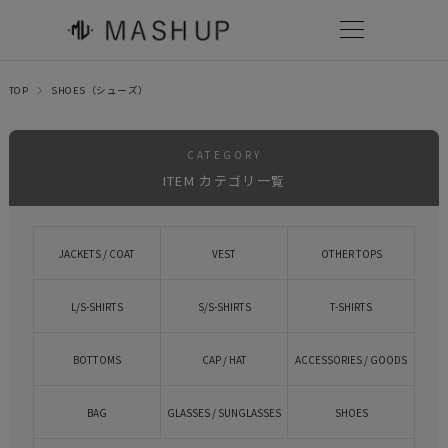
TOP
SHOES（シューズ）
CATEGORY
ITEM カテゴリ一覧
JACKETS / COAT
VEST
OTHER TOPS
L/S-SHIRTS
S/S-SHIRTS
T-SHIRTS
BOTTOMS
CAP / HAT
ACCESSORIES / GOODS
BAG
GLASSES / SUNGLASSES
SHOES