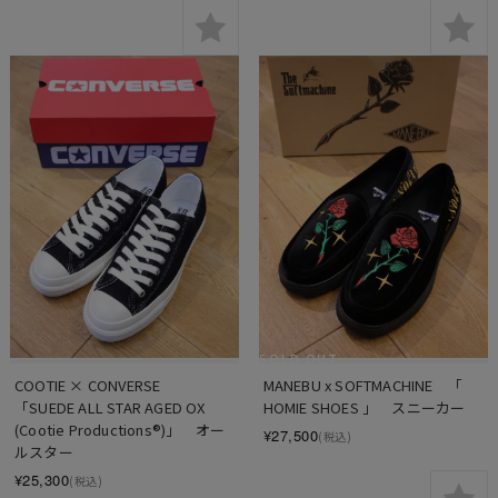
SOLD OUT
COOTIE × CONVERSE　
MANEBU x SOFTMACHINE　「 
「SUEDE ALL STAR AGED OX 
HOMIE SHOES 」　スニーカー
(Cootie Productions®︎)」　オー
¥27,500
(税込)
ルスター
¥25,300
(税込)