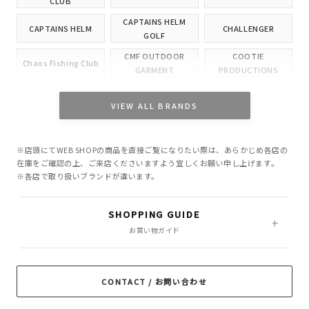
CLUB
CAPTAINS HELM
CAPTAINS HELM
CHALLENGER
GOLF
CMF OUTDOOR
COOTIE
Chaos Fishing Club
GARMENT
PRODUCTIONS
CUTRATE
DELUXE
EVILACT
VIEW ALL BRANDS
GANGSTERVILLE
GLAD HAND
HIDE AND SEEK
※店頭にてWEB SHOPの商品を直接ご覧になりたい際は、あらかじめ各店の
INCOMPLETE
M&M CUSTOM
在庫をご確認の上、ご来店くださいますよう宜しくお願い申し上げます。
Little Yarmouth
TOKYO
PERFORMANCE
※各店で取り扱いブランドが違います。
MASSES
MINE
OWN
SHOPPING GUIDE
PORKCHOP GARAGE
お買い物ガイド
Peanuts&Co
POLIQUANT
SUPPLY
RADIALL
RATS
ROTTWEILER
CONTACT / お問い合わせ
ROUGH AND
SAMS MOTORCYCLE
SOFTMACHINE