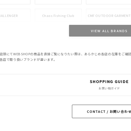
HALLENGER
Chaos Fishing Club
CMF OUTDOOR GARMENT
VIEW ALL BRANDS
DELUXE
EVILACT
GANGSTERVILLE
M&M CUSTOM
MPLETE TOKYO
Little Yarmouth
PERFORMANCE
店頭にてWEB SHOPの商品を直接ご覧になりたい際は、あらかじめ各店の在庫をご
各店で取り扱いブランドが違います。
OWN
Peanuts&Co
POLIQUANT
SHOPPING GUIDE
RATS
ROTTWEILER
ROUGH AND RUGGED
お買い物ガイド
OF THE CHEESE
TROPHY CLOTHING
CONTACT / お問い合わ