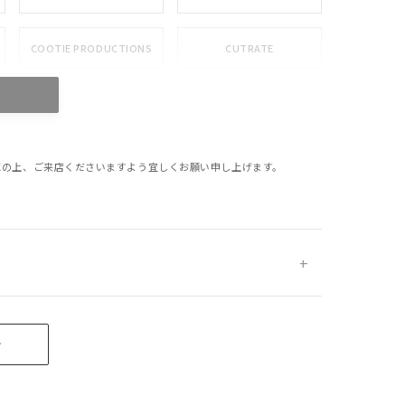
COOTIE PRODUCTIONS
CUTRATE
GLAD HAND
HIDE AND SEEK
MASSES
MINE
確認の上、ご来店くださいますよう宜しくお願い申し上げます。
PORKCHOP GARAGE
RADIALL
SUPPLY
SAMS MOTORCYCLE
SOFTMACHINE
せ