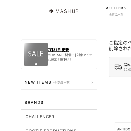
ALL ITEMS
全商品一覧
ご指定の
削除され
7月31日 更新
MORE SALE 開催中 | 対象アイテ
ム追加 !!値下げ !!
送料
10
NEW ITEMS
（全商品一覧）
BRANDS
CHALLENGER
ANTIDO
COOTIE PRODUCTIONS