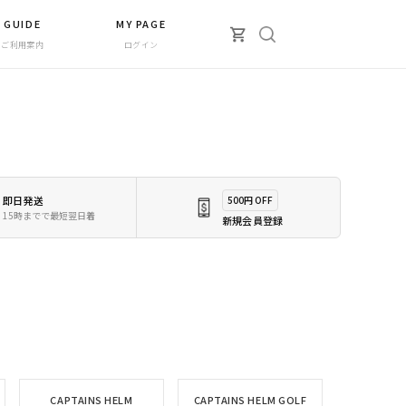
GUIDE
MY PAGE
ご利用案内
ログイン
即日発送
500円 OFF
15時までで最短翌日着
新規会員登録
CAPTAINS HELM
CAPTAINS HELM GOLF