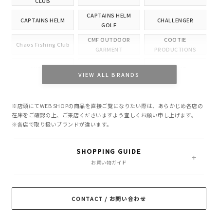
CLUB
CAPTAINS HELM
CAPTAINS HELM
CHALLENGER
GOLF
CMF OUTDOOR
COOTIE
Chaos Fishing Club
GARMENT
PRODUCTIONS
CUTRATE
DELUXE
EVILACT
VIEW ALL BRANDS
GANGSTERVILLE
GLAD HAND
HIDE AND SEEK
※店頭にてWEB SHOPの商品を直接ご覧になりたい際は、あらかじめ各店の
INCOMPLETE
M&M CUSTOM
在庫をご確認の上、ご来店くださいますよう宜しくお願い申し上げます。
Little Yarmouth
TOKYO
PERFORMANCE
※各店で取り扱いブランドが違います。
MASSES
MINE
OWN
SHOPPING GUIDE
PORKCHOP GARAGE
お買い物ガイド
Peanuts&Co
POLIQUANT
SUPPLY
RADIALL
RATS
ROTTWEILER
CONTACT / お問い合わせ
ROUGH AND
SAMS MOTORCYCLE
SOFTMACHINE