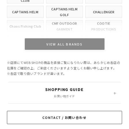
CLUB
CAPTAINS HELM
CAPTAINS HELM
CHALLENGER
GOLF
CMF OUTDOOR
COOTIE
Chaos Fishing Club
GARMENT
PRODUCTIONS
CUTRATE
DELUXE
EVILACT
VIEW ALL BRANDS
GANGSTERVILLE
GLAD HAND
HIDE AND SEEK
※店頭にてWEB SHOPの商品を直接ご覧になりたい際は、あらかじめ各店の
INCOMPLETE
M&M CUSTOM
在庫をご確認の上、ご来店くださいますよう宜しくお願い申し上げます。
Little Yarmouth
TOKYO
PERFORMANCE
※各店で取り扱いブランドが違います。
MASSES
MINE
OWN
SHOPPING GUIDE
PORKCHOP GARAGE
お買い物ガイド
Peanuts&Co
POLIQUANT
SUPPLY
RADIALL
RATS
ROTTWEILER
CONTACT / お問い合わせ
ROUGH AND
SAMS MOTORCYCLE
SOFTMACHINE