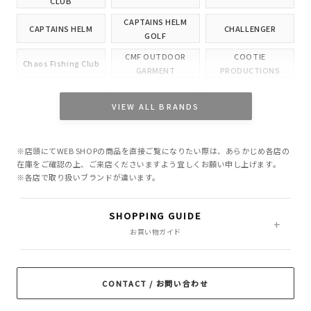
CLUB
CAPTAINS HELM
CAPTAINS HELM
CHALLENGER
GOLF
CMF OUTDOOR
COOTIE
Chaos Fishing Club
GARMENT
PRODUCTIONS
CUTRATE
DELUXE
EVILACT
VIEW ALL BRANDS
GANGSTERVILLE
GLAD HAND
HIDE AND SEEK
※店頭にてWEB SHOPの商品を直接ご覧になりたい際は、あらかじめ各店の
INCOMPLETE
M&M CUSTOM
在庫をご確認の上、ご来店くださいますよう宜しくお願い申し上げます。
Little Yarmouth
TOKYO
PERFORMANCE
※各店で取り扱いブランドが違います。
MASSES
MINE
OWN
SHOPPING GUIDE
PORKCHOP GARAGE
お買い物ガイド
Peanuts&Co
POLIQUANT
SUPPLY
RADIALL
RATS
ROTTWEILER
CONTACT / お問い合わせ
ROUGH AND
SAMS MOTORCYCLE
SOFTMACHINE