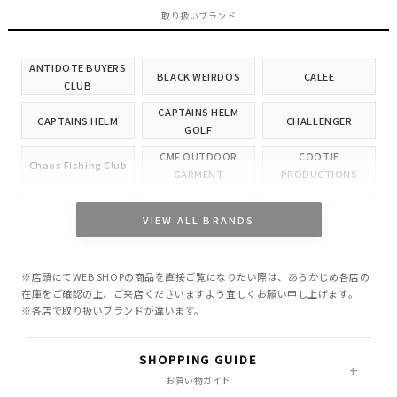
取り扱いブランド
ANTIDOTE BUYERS
BLACK WEIRDOS
CALEE
CLUB
CAPTAINS HELM
CAPTAINS HELM
CHALLENGER
GOLF
CMF OUTDOOR
COOTIE
Chaos Fishing Club
GARMENT
PRODUCTIONS
CUTRATE
DELUXE
EVILACT
VIEW ALL BRANDS
GANGSTERVILLE
GLAD HAND
HIDE AND SEEK
※店頭にてWEB SHOPの商品を直接ご覧になりたい際は、あらかじめ各店の
INCOMPLETE
M&M CUSTOM
在庫をご確認の上、ご来店くださいますよう宜しくお願い申し上げます。
Little Yarmouth
TOKYO
PERFORMANCE
※各店で取り扱いブランドが違います。
MASSES
MINE
OWN
SHOPPING GUIDE
PORKCHOP GARAGE
お買い物ガイド
Peanuts&Co
POLIQUANT
SUPPLY