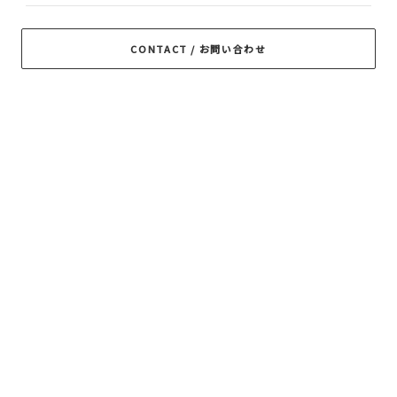
RADIALL
RATS
ROTTWEILER
CONTACT / お問い合わせ
ROUGH AND
SAMS MOTORCYCLE
SOFTMACHINE
RUGGED
SON OF THE
TROPHY CLOTHING
CHEESE