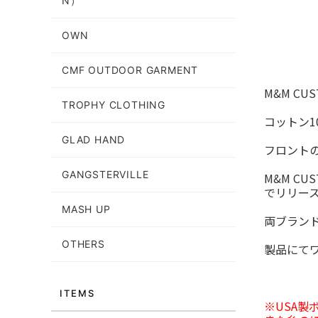
N）
OWN
CMF OUTDOOR GARMENT
M&M CU
TROPHY CLOTHING
コットン
GLAD HAND
フロント
GANGSTERVILLE
M&M CU
でリリー
MASH UP
両ブラン
OTHERS
製品にて
ITEMS
※USA