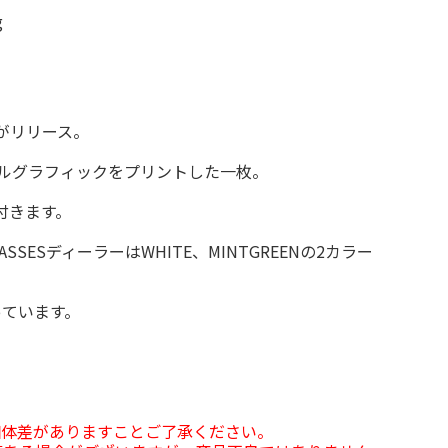
テムがリリース。
ナルグラフィックをプリントした一枚。
付きます。
MASSESディーラーはWHITE、MINTGREENの2カラー
っています。
個体差がありますことご了承ください。