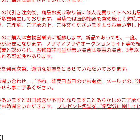
での代引き注文後、商品お受け取り前に個人売買サイトへの出
が多数発生しております。 当店では法的措置も含め厳しく対応
が、ご理解、ご了承の上、ご注文くださいますようお願い申し
でのご購入は古物営業法に抵触します。新品であっても、一度
証が必要になります。フリマアプリやオークションサイト等で
営業と認められ、古物商許可証が無い場合は最悪の場合、3年以
られる可能性があります。
売を発見次第、適切な処置をとらせていただいております。
お問い合わせ、ご予約、発売日当日のでお電話、メールでのご
ません事ご了承ください。
みあいますと即日発送が不可となりますことあらかじめご了承
でお時間をいただきます。
プレゼント包装をご希望分に関して
。
明】