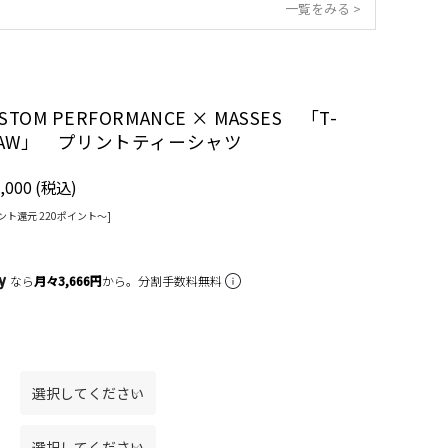
一覧をみる >
STOM PERFORMANCE × MASSES 「T-
T SAW」 プリントティーシャツ
,000
(税込)
ント還元 220ポイント〜]
なら
月々3,666円
から。分割手数料無料