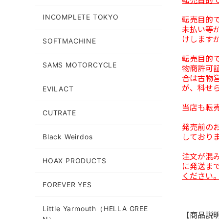
INCOMPLETE TOKYO
転売目的
未払い等
けします
SOFTMACHINE
転売目的
SAMS MOTORCYCLE
物商許可
合は古物
が、科せ
EVILACT
当店も転
CUTRATE
発売前の
しており
Black Weirdos
注文が混
HOAX PRODUCTS
に発送ま
ください
FOREVER YES
Little Yarmouth（HELLA GREE
【商品説