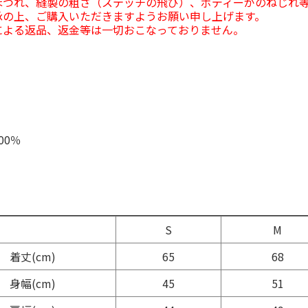
ほつれ、縫製の粗さ（ステッチの飛び）、ボディーがのねじれ
承の上、ご購入いただきますようお願い申し上げます。
による返品、返金等は一切おこなっておりません。
00％
】
S
M
着丈(cm)
65
68
身幅(cm)
45
51