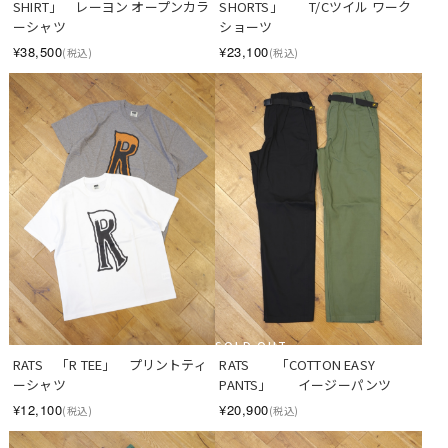
SHIRT」　レーヨン オープンカラ
SHORTS」　　T/Cツイル ワーク
ーシャツ
ショーツ
¥38,500
¥23,100
(税込)
(税込)
SOLD OUT
RATS　「R TEE」　プリントティ
RATS　　「COTTON EASY 
ーシャツ
PANTS」　　イージーパンツ
¥12,100
¥20,900
(税込)
(税込)