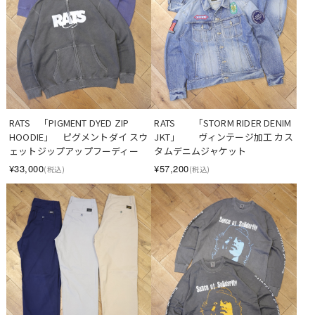
RATS　「PIGMENT DYED ZIP 
RATS　　「STORM RIDER DENIM 
HOODIE」　ピグメントダイ スウ
JKT」　　ヴィンテージ加工 カス
ェットジップアップフーディー
タムデニムジャケット
¥33,000
¥57,200
(税込)
(税込)