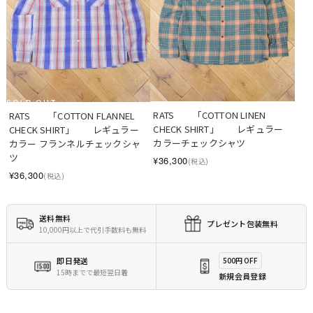
SOLD OUT
RATS　　「COTTON LINEN 
RATS　　「COTTON FLANNEL 
CHECK SHIRT」　　レギュラー
CHECK SHIRT」　　レギュラー
カラーチェックシャツ
カラー フランネルチェックシャ
ツ
¥36,300
(税込)
¥36,300
(税込)
送料無料
プレゼント包装無料
10,000円以上で代引手数料も無料
即日発送
500円 OFF
15時までで最短翌日着
新規会員登録