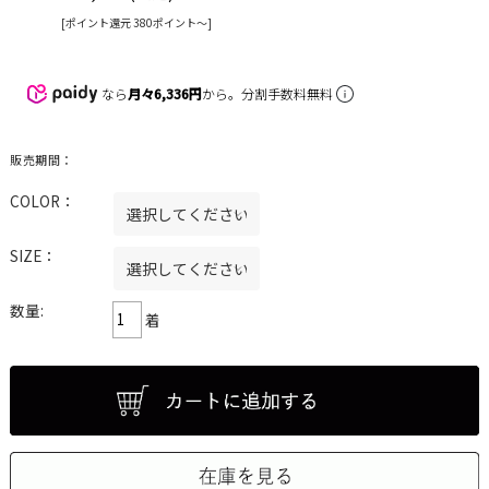
[ポイント還元 380ポイント〜]
なら
月々6,336円
から。分割手数料無料
販売期間：
COLOR：
SIZE：
数量:
着