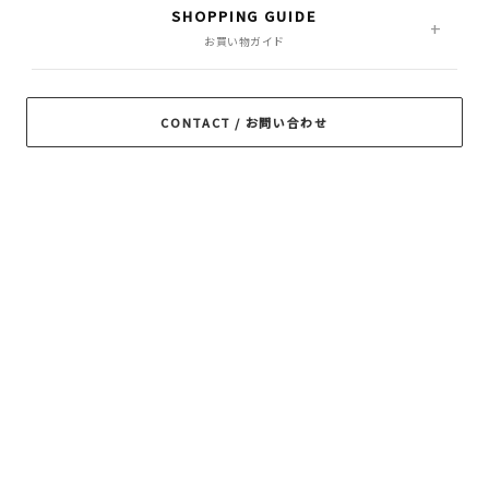
SHOPPING GUIDE
PORKCHOP GARAGE
お買い物ガイド
Peanuts&Co
POLIQUANT
SUPPLY
RADIALL
RATS
ROTTWEILER
CONTACT / お問い合わせ
ROUGH AND
SAMS MOTORCYCLE
SOFTMACHINE
RUGGED
SON OF THE
TROPHY CLOTHING
CHEESE