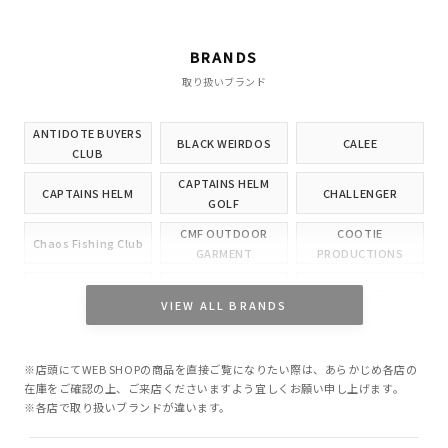
BRANDS
取り扱いブランド
ANTIDOTE BUYERS
BLACK WEIRDOS
CALEE
CLUB
CAPTAINS HELM
CAPTAINS HELM
CHALLENGER
GOLF
CMF OUTDOOR
COOTIE
Chaos Fishing Club
GARMENT
PRODUCTIONS
CUTRATE
DELUXE
EVILACT
VIEW ALL BRANDS
GANGSTERVILLE
GLAD HAND
HIDE AND SEEK
※店頭にてWEB SHOPの商品を直接ご覧になりたい際は、あらかじめ各店の
INCOMPLETE
M&M CUSTOM
在庫をご確認の上、ご来店くださいますよう宜しくお願い申し上げます。
Little Yarmouth
TOKYO
PERFORMANCE
※各店で取り扱いブランドが違います。
MASSES
MINE
OWN