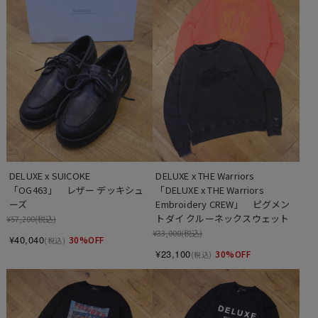
DELUXE x SUICOKE 　
DELUXE x THE Warriors 　
「OG463」　レザー デッキシュ
「DELUXE x THE Warriors 
ーズ
Embroidery CREW」　ピグメン
トダイ クルーネックスウェット
¥57,200
(税込)
¥33,000
(税込)
¥40,040
30%OFF
(税込)
¥23,100
30%OFF
(税込)