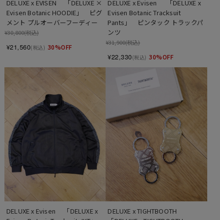
DELUXE x EVISEN 　「DELUXE × 
DELUXE x Evisen 　 「DELUXE x 
Evisen Botanic HOODIE」　ピグ
Evisen Botanic Tracksuit 
メント プルオーバーフーディー
Pants」　ピンタック トラックパ
ンツ
¥30,800
(税込)
¥31,900
(税込)
¥21,560
30%OFF
(税込)
¥22,330
30%OFF
(税込)
DELUXE x Evisen　 「DELUXE x 
DELUXE x TIGHTBOOTH　 