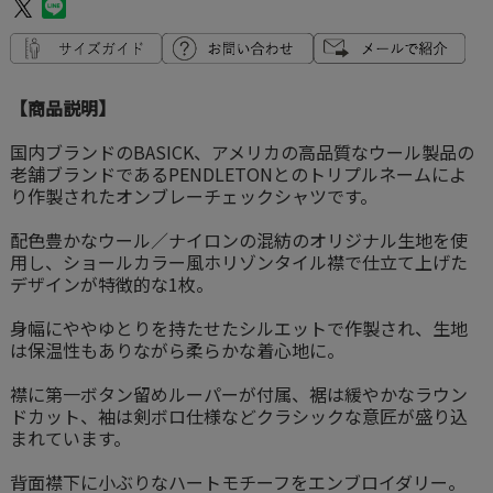
【商品説明】
国内ブランドのBASICK、アメリカの高品質なウール製品の
老舗ブランドであるPENDLETONとのトリプルネームによ
り作製されたオンブレーチェックシャツです。
配色豊かなウール／ナイロンの混紡のオリジナル生地を使
用し、ショールカラー風ホリゾンタイル襟で仕立て上げた
デザインが特徴的な1枚。
身幅にややゆとりを持たせたシルエットで作製され、生地
は保温性もありながら柔らかな着心地に。
襟に第一ボタン留めルーパーが付属、裾は緩やかなラウン
ドカット、袖は剣ボロ仕様などクラシックな意匠が盛り込
まれています。
背面襟下に小ぶりなハートモチーフをエンブロイダリー。