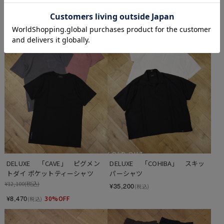
¥26,950
30%OFF
(税込)
SOLD OUT
DELUXE 　「CAVE」　ピグメン
DELUXE 　「COHIBA」　スキッ
トダイ ポケットティーシャツ
パーシャツ
¥12,100
(税込)
¥35,200
(税込)
¥8,470
30%OFF
(税込)