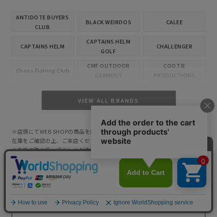
ANTIDOTE BUYERS
BLACK WEIRDOS
CALEE
CLUB
CAPTAINS HELM
CAPTAINS HELM
CHALLENGER
GOLF
CMF OUTDOOR
COOTIE
Chaos Fishing Club
GARMENT
PRODUCTIONS
CUTRATE
DELUXE
EVILACT
VIEW ALL BRANDS
GANGSTERVILLE
GLAD HAND
HIDE AND SEEK
※店頭にてWEB SHOPの商品を直接ご覧になりたい際は、あらかじめ各店の
INCOMPLETE
M&M CUSTOM
在庫をご確認の上、ご来店くださいますよう宜しくお願い申し上げます。
Little Yarmouth
TOKYO
PERFORMANCE
※各店で取り扱いブランドが違います。
MASSES
MINE
OWN
SHOPPING GUIDE
PORKCHOP GARAGE
お買い物ガイド
Peanuts&Co
POLIQUANT
SUPPLY
RADIALL
RATS
ROTTWEILER