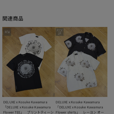
関連商品
DELUXE x Kosuke Kawamura 　
DELUXE x Kosuke Kawamura 　 
「DELUXE x Kosuke Kawamura 
「DELUXE x Kosuke Kawamura 
Flower TEE」　プリントティーシ
Flower shirts」　レーヨン オー