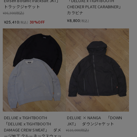
Evisen BotanicTracksuit JKT」　
「DELUXE x TIGHTBOOTH 
トラックジャケット
CHECKER PLATE CARABINER」　
カラビナ
¥36,300
(税込)
¥8,800
(税込)
¥25,410
30%OFF
(税込)
DELUXE x TIGHTBOOTH 　
DELUXE × NANGA　 「DOWN 
「DELUXE x TIGHTBOOTH 
JKT」　ダウンジャケット
DAMAGE CREW SWEAT」　ダメ
¥110,000
(税込)
ージ加工 クルーネックスウェッ