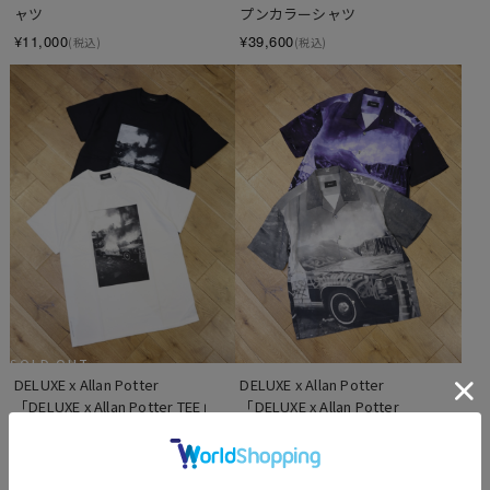
ャツ
プンカラーシャツ
¥11,000
¥39,600
(税込)
(税込)
SOLD OUT
DELUXE x Allan Potter 　
DELUXE x Allan Potter 　 
「DELUXE x Allan Potter TEE」　
「DELUXE x Allan Potter 
プリントティーシャツ
Shirts」　レーヨン オープンカラ
ーシャツ
¥11,000
(税込)
¥38,500
(税込)