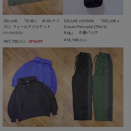
SOLD OUT
DELUXE　 「D-65」　M-65 ナイ
DELUXE x EVISEN　 「DELUXE x 
ロン フィールドジャケット
Evisen Personal Effects 
Bag」　巾着バッグ
¥53,900
(税込)
¥12,100
(税込)
¥37,730
30%OFF
(税込)