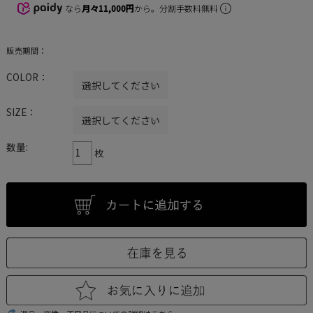
なら
月々11,000円
から。分割手数料無料
販売期間：
COLOR：
SIZE：
数量:
枚