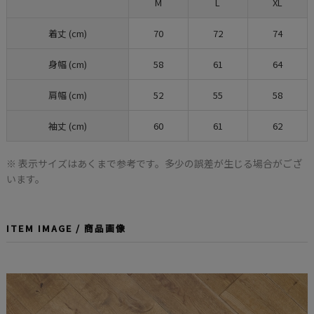
M
L
XL
着丈 (cm)
70
72
74
身幅 (cm)
58
61
64
肩幅 (cm)
52
55
58
袖丈 (cm)
60
61
62
※ 表示サイズはあくまで参考です。多少の誤差が生じる場合がござ
います。
ITEM IMAGE / 商品画像