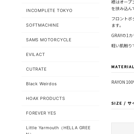
襟はオープ
を挟み込ん
INCOMPLETE TOKYO
フロントボ
ます。
SOFTMACHINE
GRAYの1
SAMS MOTORCYCLE
軽い肌触り
EVILACT
MATERIA
CUTRATE
RAYON 10
Black Weirdos
HOAX PRODUCTS
SIZE / 
FOREVER YES
Little Yarmouth（HELLA GREE