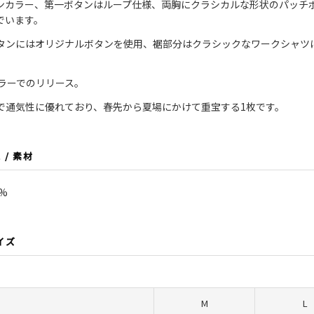
ンカラー、第一ボタンはループ仕様、両胸にクラシカルな形状のパッチポ
でいます。
タンにはオリジナルボタンを使用、裾部分はクラシックなワークシャツ
カラーでのリリース。
で通気性に優れており、春先から夏場にかけて重宝する1枚です。
L / 素材
0%
サイズ
M
L