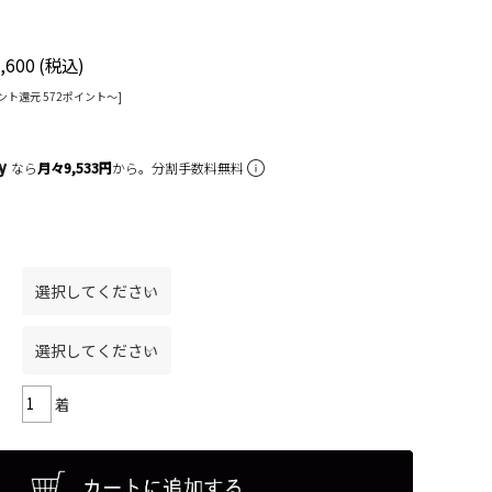
ツ
,600
(税込)
ント還元 572ポイント〜]
なら
月々9,533円
から。分割手数料無料
着