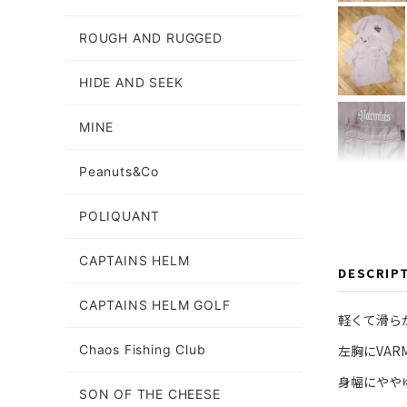
ROUGH AND RUGGED
HIDE AND SEEK
MINE
Peanuts&Co
POLIQUANT
CAPTAINS HELM
DESCRIP
CAPTAINS HELM GOLF
軽くて滑ら
左胸にVAR
Chaos Fishing Club
身幅にやや
SON OF THE CHEESE