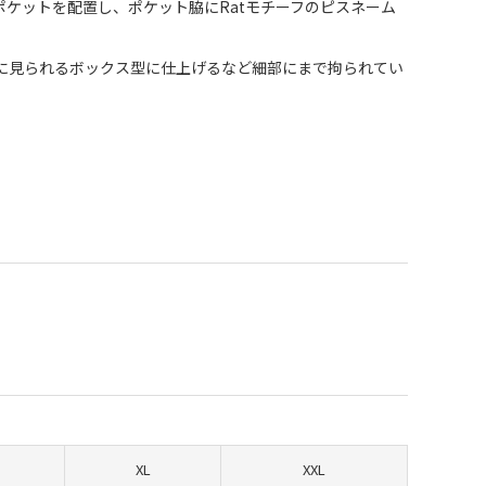
ケットを配置し、ポケット脇にRatモチーフのピスネーム
に見られるボックス型に仕上げるなど細部にまで拘られてい
XL
XXL