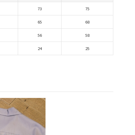
73
75
65
68
56
58
24
25