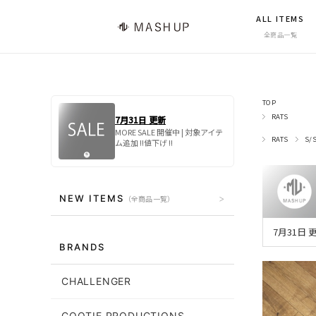
ALL ITEMS
全商品一覧
TOP
RATS
7月31日 更新
MORE SALE 開催中 | 対象アイテ
RATS
S/
ム追加 !!値下げ !!
NEW ITEMS
（全商品一覧）
7月31日
BRANDS
CHALLENGER
COOTIE PRODUCTIONS