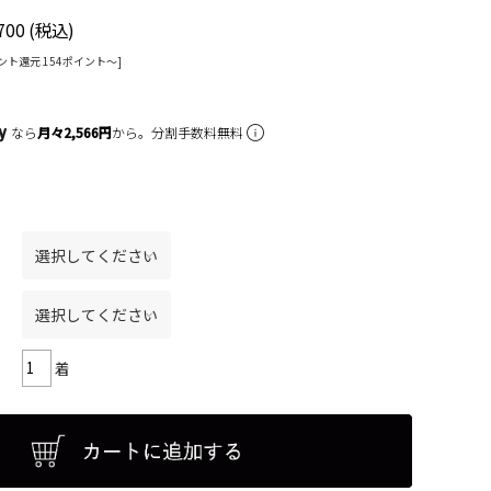
700
(税込)
ント還元 154ポイント〜]
なら
月々2,566円
から。分割手数料無料
着