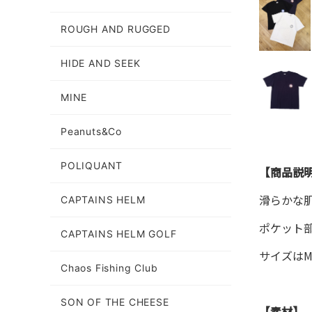
ROUGH AND RUGGED
HIDE AND SEEK
MINE
Peanuts&Co
POLIQUANT
【商品説
滑らかな
CAPTAINS HELM
ポケット
CAPTAINS HELM GOLF
サイズはM
Chaos Fishing Club
SON OF THE CHEESE
【素材】