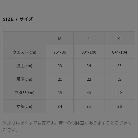
SIZE / サイズ
M
L
XL
ウエスト(cm)
76〜96
80〜100
84〜104
股上(cm)
33
34
35
股下(cm)
21
22
23
ワタリ(cm)
38
40
42
裾幅(cm)
34
35
36
※採寸はあくまで目安です。若干の個体差がありますことご了承く
ださい。