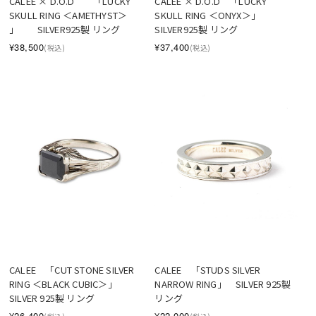
CALEE × D.O.D　　「LUCKY 
CALEE × D.O.D　「LUCKY 
SKULL RING ＜AMETHYST＞ 
SKULL RING ＜ONYX＞」　　
」　　SILVER925製 リング
SILVER925製 リング
¥38,500
¥37,400
(税込)
(税込)
CALEE　「CUT STONE SILVER 
CALEE　「STUDS SILVER 
RING ＜BLACK CUBIC＞」　
NARROW RING」　SILVER 925製 
SILVER 925製 リング
リング
¥26,400
¥22,000