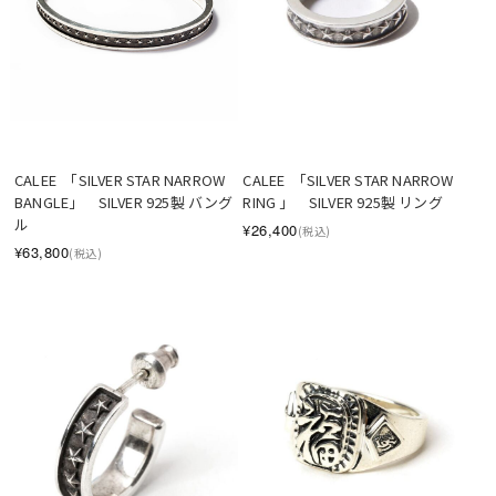
CALEE  「SILVER STAR NARROW 
CALEE  「SILVER STAR NARROW 
BANGLE」　SILVER 925製 バング
RING 」　SILVER 925製 リング
ル
¥26,400
(税込)
¥63,800
(税込)