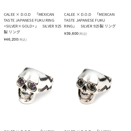
SOLD OUT
CALEE × D.O.D　「MEXICAN 
CALEE × D.O.D　「MEXICAN 
TASTE JAPANESE FUKU RING 
TASTE JAPANESE FUKU 
<SILVER×GOLD>」　SILVER 925
RING」　SILVER 925製 リング
製 リング
¥39,600
(税込)
¥46,200
(税込)
SOLD OUT