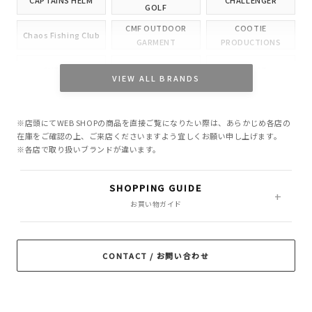
CAPTAINS HELM
CHALLENGER
GOLF
CMF OUTDOOR
COOTIE
Chaos Fishing Club
GARMENT
PRODUCTIONS
CUTRATE
DELUXE
EVILACT
VIEW ALL BRANDS
GANGSTERVILLE
GLAD HAND
HIDE AND SEEK
※店頭にてWEB SHOPの商品を直接ご覧になりたい際は、あらかじめ各店の
INCOMPLETE
M&M CUSTOM
在庫をご確認の上、ご来店くださいますよう宜しくお願い申し上げます。
Little Yarmouth
TOKYO
PERFORMANCE
※各店で取り扱いブランドが違います。
MASSES
MINE
OWN
SHOPPING GUIDE
PORKCHOP GARAGE
お買い物ガイド
Peanuts&Co
POLIQUANT
SUPPLY
RADIALL
RATS
ROTTWEILER
CONTACT / お問い合わせ
ROUGH AND
SAMS MOTORCYCLE
SOFTMACHINE
RUGGED
SON OF THE