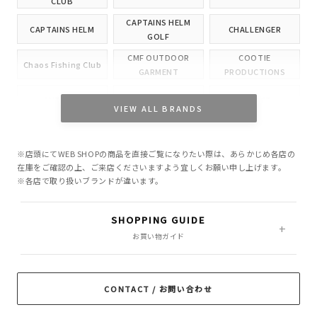
CLUB
CAPTAINS HELM
CAPTAINS HELM
CHALLENGER
GOLF
CMF OUTDOOR
COOTIE
Chaos Fishing Club
GARMENT
PRODUCTIONS
CUTRATE
DELUXE
EVILACT
VIEW ALL BRANDS
GANGSTERVILLE
GLAD HAND
HIDE AND SEEK
※店頭にてWEB SHOPの商品を直接ご覧になりたい際は、あらかじめ各店の
INCOMPLETE
M&M CUSTOM
在庫をご確認の上、ご来店くださいますよう宜しくお願い申し上げます。
Little Yarmouth
TOKYO
PERFORMANCE
※各店で取り扱いブランドが違います。
MASSES
MINE
OWN
SHOPPING GUIDE
PORKCHOP GARAGE
お買い物ガイド
Peanuts&Co
POLIQUANT
SUPPLY
RADIALL
RATS
ROTTWEILER
CONTACT / お問い合わせ
ROUGH AND
SAMS MOTORCYCLE
SOFTMACHINE