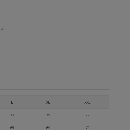
す。
L
XL
XXL
73
75
77
65
69
73