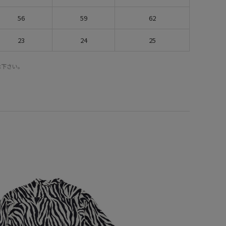
56
59
62
23
24
25
承下さい。