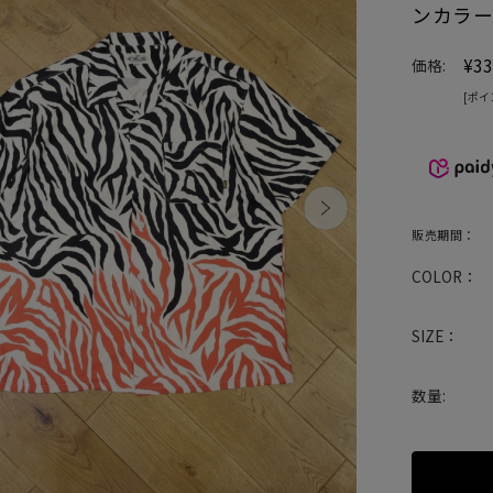
ンカラ
¥33
価格:
[ポイ
販売期間：
COLOR：
SIZE：
数量: