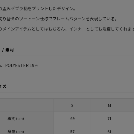
の歪みゼブラ柄をプリントしたデザイン。
切り替えのツートーン仕様でフレームパターンを表現している。
のメインアイテムとしてはもちろん、インナーとしても活躍してくれま
L / 素材
％、POLYESTER 19％
サイズ
S
M
着丈 (cm)
69
71
身幅 (cm)
57
61