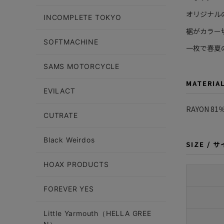
オリジナル
INCOMPLETE TOKYO
裾がカラー
SOFTMACHINE
一枚で春夏
SAMS MOTORCYCLE
MATERIA
EVILACT
RAYON 81
CUTRATE
Black Weirdos
SIZE / 
HOAX PRODUCTS
FOREVER YES
Little Yarmouth（HELLA GREE