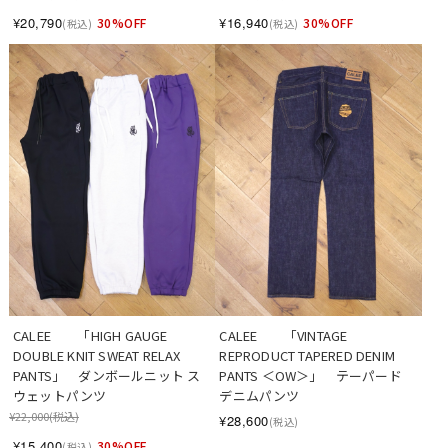
¥20,790
¥16,940
30%OFF
30%OFF
(税込)
(税込)
CALEE　　「HIGH GAUGE 
CALEE　　「VINTAGE 
DOUBLE KNIT SWEAT RELAX 
REPRODUCT TAPERED DENIM 
PANTS」　ダンボールニット ス
PANTS ＜OW＞」　テーパード 
ウェットパンツ
デニムパンツ
¥22,000
(税込)
¥28,600
(税込)
¥15,400
30%OFF
(税込)