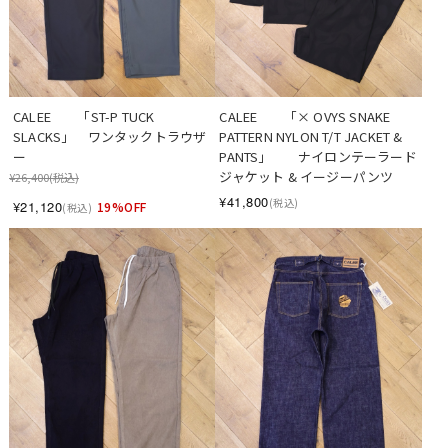
CALEE　　「ST-P TUCK 
CALEE　　「× OVYS SNAKE 
SLACKS」　ワンタックトラウザ
PATTERN NYLON T/T JACKET & 
ー
PANTS」　　ナイロンテーラード
ジャケット & イージーパンツ
¥26,400
(税込)
¥41,800
(税込)
¥21,120
19%OFF
(税込)