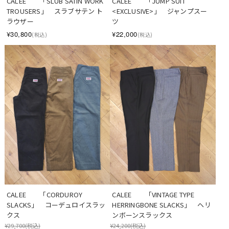
CALEE　　「SLUB SATIN WORK 
CALEE　　「JUMP SUIT 
TROUSERS」　スラブサテン ト
<EXCLUSIVE>」　ジャンプスー
ラウザー
ツ
¥30,800
¥22,000
(税込)
(税込)
CALEE　　「CORDUROY 
CALEE　　「VINTAGE TYPE 
SLACKS」　コーデュロイスラッ
HERRINGBONE SLACKS」　ヘリ
クス
ンボーンスラックス
¥29,700
(税込)
¥24,200
(税込)