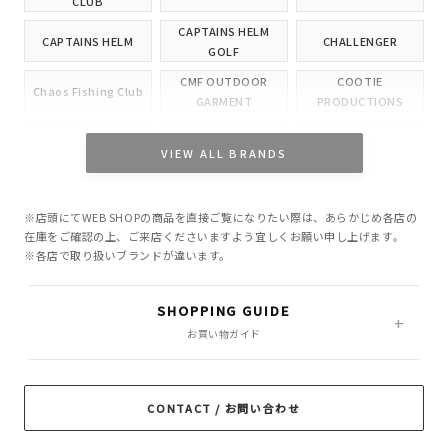
CLUB
CAPTAINS HELM
CAPTAINS HELM
CHALLENGER
GOLF
CMF OUTDOOR
COOTIE
Chaos Fishing Club
GARMENT
PRODUCTIONS
CUTRATE
DELUXE
EVILACT
VIEW ALL BRANDS
GANGSTERVILLE
GLAD HAND
HIDE AND SEEK
※店頭にてWEB SHOPの商品を直接ご覧になりたい際は、あらかじめ各店の
INCOMPLETE
M&M CUSTOM
在庫をご確認の上、ご来店くださいますよう宜しくお願い申し上げます。
Little Yarmouth
TOKYO
PERFORMANCE
※各店で取り扱いブランドが違います。
MASSES
MINE
OWN
SHOPPING GUIDE
PORKCHOP GARAGE
お買い物ガイド
Peanuts&Co
POLIQUANT
SUPPLY
RADIALL
RATS
ROTTWEILER
CONTACT / お問い合わせ
ROUGH AND
SAMS MOTORCYCLE
SOFTMACHINE