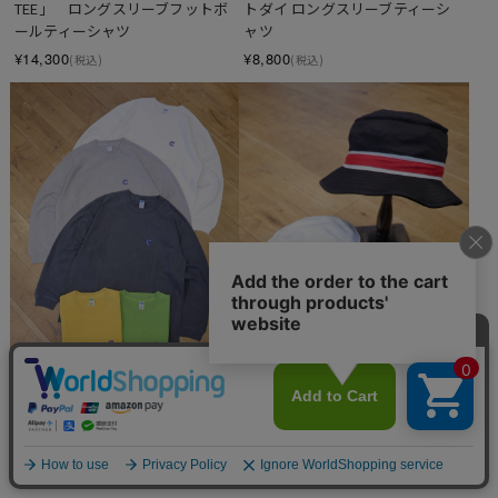
TEE」　ロングスリーブフットボ
トダイ ロングスリーブティーシ
ールティーシャツ
ャツ
¥14,300
¥8,800
(税込)
(税込)
SOLD OUT
CHALLENGER　「L/S PIGMENT C 
CHALLENGER　「LINE HAT」　
PATCH TEE」　ピグメントダイ 
バケットハット
ロングスリーブティーシャツ
¥8,580
(税込)
¥8,800
(税込)