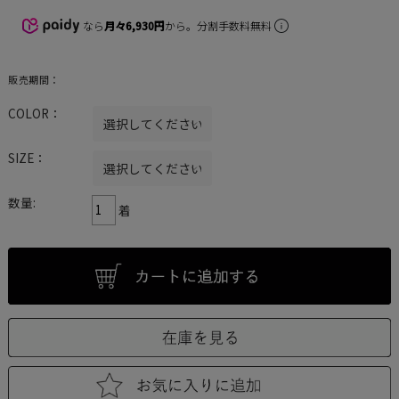
なら
月々6,930円
から。分割手数料無料
販売期間：
COLOR：
SIZE：
数量:
着