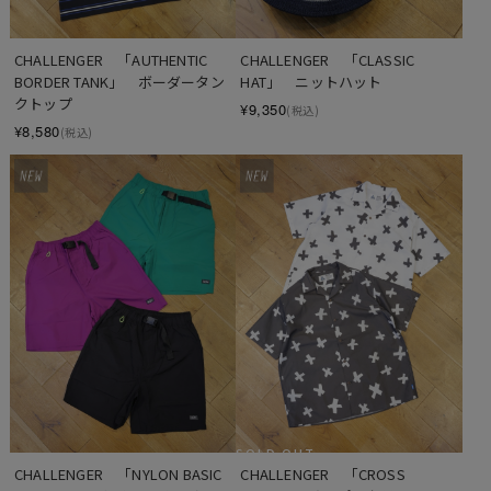
CHALLENGER　「AUTHENTIC 
CHALLENGER　「CLASSIC 
BORDER TANK」　ボーダータン
HAT」　ニットハット
クトップ
¥9,350
(税込)
¥8,580
(税込)
SOLD OUT
CHALLENGER　「NYLON BASIC 
CHALLENGER　「CROSS 