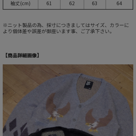
袖丈(cm)
61
62
63
64
※ニット製品の為、採寸につきましてはサイズ、カラーに
より個体差や誤差が御座います事、ご了承下さい。
【商品詳細画像】