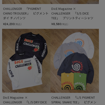
CHALLENGER　「PIGMENT 
DicE Magazine × 
CHINO TROUSER」　ピグメント
CHALLENGER　「S/S DICE 
ダイ チノパンツ
TEE」　プリントティーシャツ
¥24,200
¥8,580
(税込)
(税込)
SOLD OUT
DicE Magazine × 
CHALLENGER　「L/S PIGMENT 
CHALLENGER　「L/S DRY DICE 
SPIRAL SNAKE TEE」　ピグメン