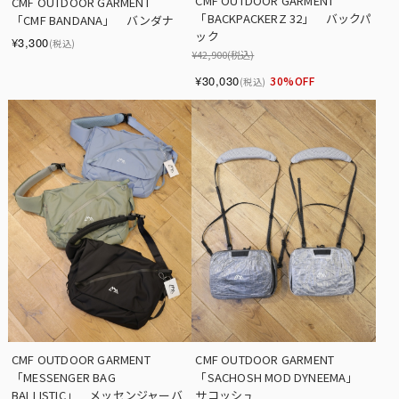
CMF OUTDOOR GARMENT　
CMF OUTDOOR GARMENT　　
「BACKPACKERZ 32」　バックパ
「CMF BANDANA」　バンダナ
ック
¥3,300
(税込)
¥42,900
(税込)
¥30,030
30%OFF
(税込)
CMF OUTDOOR GARMENT　
CMF OUTDOOR GARMENT　
「MESSENGER BAG 
「SACHOSH MOD DYNEEMA」　
BALLISTIC」　メッセンジャーバ
サコッシュ