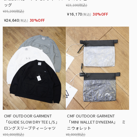
ッグ
¥23,100
(税込)
¥35,200
(税込)
¥16,170
30%OFF
(税込)
¥24,640
30%OFF
(税込)
CMF OUTDOOR GARMENT　
CMF OUTDOOR GARMENT　
「GUIDE SLOW DRY TEE L/S」　 
「MINI WALLET DYNEEMA」　ミ
ロングスリーブティーシャツ
ニウォレット
¥30,800
(税込)
¥8,800
(税込)