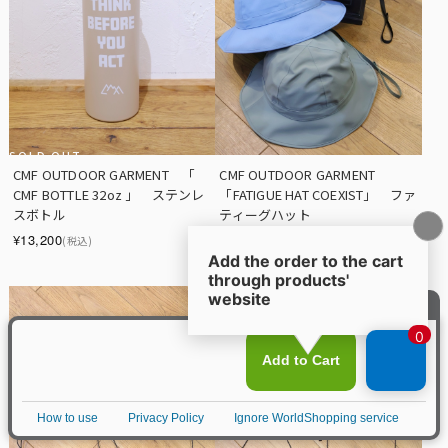
SOLD OUT
CMF OUTDOOR GARMENT　「  
CMF OUTDOOR GARMENT　　
CMF BOTTLE 32oz 」　ステンレ
「FATIGUE HAT COEXIST」　ファ
スボトル
ティーグハット
¥13,200
(税込)
¥13,200
(税込)
¥9,240
30%OFF
(税込)