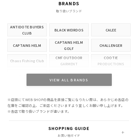
BRANDS
取り扱いブランド
ANTIDOTE BUYERS
BLACK WEIRDOS
CALEE
CLUB
CAPTAINS HELM
CAPTAINS HELM
CHALLENGER
GOLF
CMF OUTDOOR
COOTIE
Chaos Fishing Club
GARMENT
PRODUCTIONS
CUTRATE
DELUXE
EVILACT
VIEW ALL BRANDS
GANGSTERVILLE
GLAD HAND
HIDE AND SEEK
※店頭にてWEB SHOPの商品を直接ご覧になりたい際は、あらかじめ各店の
INCOMPLETE
M&M CUSTOM
在庫をご確認の上、ご来店くださいますよう宜しくお願い申し上げます。
Little Yarmouth
TOKYO
PERFORMANCE
※各店で取り扱いブランドが違います。
MASSES
MINE
OWN
SHOPPING GUIDE
PORKCHOP GARAGE
お買い物ガイド
Peanuts&Co
POLIQUANT