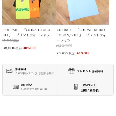
CUT RATE 　「CUTRATE LOGO 
CUT RATE 　「CUTRATE RETRO 
TEE」　プリントティーシャツ
LOGO S/S TEE」　プリントティ
ーシャツ
¥5,500
(税込)
¥6,600
(税込)
¥3,300
40%OFF
(税込)
¥3,960
40%OFF
(税込)
送料無料
プレゼント包装無料
10,000円以上で代引手数料も無料
即日発送
500円 OFF
15時までで最短翌日着
新規会員登録