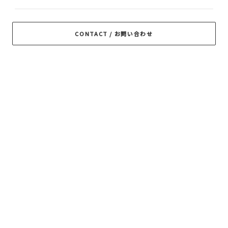
SUPPLY
RADIALL
RATS
ROTTWEILER
CONTACT / お問い合わせ
ROUGH AND
SAMS MOTORCYCLE
SOFTMACHINE
RUGGED
SON OF THE
TROPHY CLOTHING
CHEESE