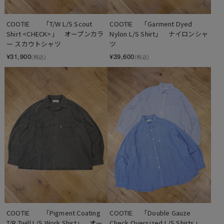
COOTIE　　「T/W L/S Scout 
COOTIE 　「Garment Dyed 
Shirt <CHECK>」　オープンカラ
Nylon L/S Shirt」　ナイロンシャ
ー スカウトシャツ
ツ
¥31,900
¥39,600
(税込)
(税込)
COOTIE　　「Pigment Coating 
COOTIE 　「Double Gauze 
T/R Twill L/S Work Shirt」　オー
Check Oversized L/S Shirts」　