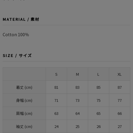
MATERIAL / 素材
Cotton 100％
SIZE / サイズ
S
M
L
XL
着丈 (cm)
81
83
85
87
身幅 (cm)
71
73
75
77
肩幅 (cm)
63
64
65
66
袖丈 (cm)
24
25
26
27