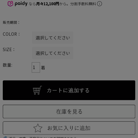
なら
月々12,100円
から。分割手数料無料
販売期間：
COLOR：
SIZE：
数量:
着