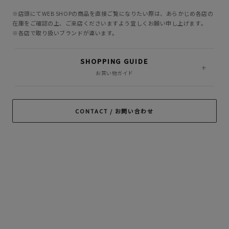
GANGSTERVILLE
GLAD HAND
HIDE AND SEEK
※店頭にてWEB SHOPの商品を直接ご覧になりたい際は、あらかじめ各店の
INCOMPLETE
M&M CUSTOM
在庫をご確認の上、ご来店くださいますよう宜しくお願い申し上げます。
Little Yarmouth
TOKYO
PERFORMANCE
※各店で取り扱いブランドが違います。
MASSES
MINE
OWN
SHOPPING GUIDE
PORKCHOP GARAGE
お買い物ガイド
Peanuts&Co
POLIQUANT
SUPPLY
RADIALL
RATS
ROTTWEILER
CONTACT / お問い合わせ
ROUGH AND
SAMS MOTORCYCLE
SOFTMACHINE
RUGGED
SON OF THE
TROPHY CLOTHING
CHEESE