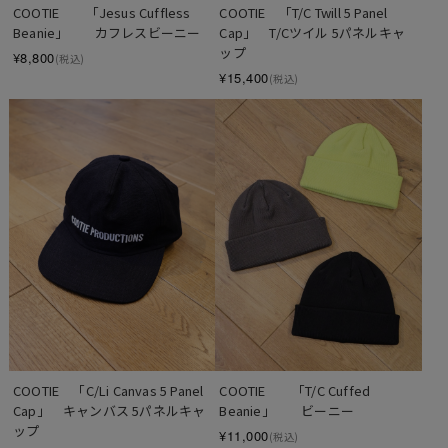
COOTIE　　「Jesus Cuffless 
COOTIE　「T/C Twill 5 Panel 
Beanie」　　カフレスビーニー
Cap」　T/Cツイル 5パネルキャ
ップ
¥8,800
(税込)
¥15,400
(税込)
COOTIE　「C/Li Canvas 5 Panel 
COOTIE　　「T/C Cuffed 
Cap」　キャンバス 5パネルキャ
Beanie」　　ビーニー
ップ
¥11,000
(税込)