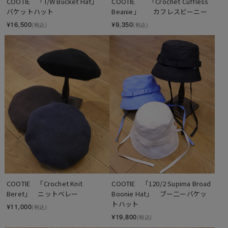
COOTIE　「T/W Bucket Hat」　
COOTIE　　「Crochet Cuffless 
バケットハット
Beanie」　　カフレスビーニー
¥16,500
¥9,350
(税込)
(税込)
COOTIE　「Crochet Knit 
COOTIE　「120/2 Supima Broad 
Beret」　ニットベレー
Boonie Hat」　ブー二ーバケッ
トハット
¥11,000
(税込)
¥19,800
(税込)