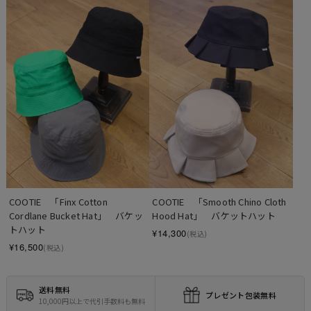
COOTIE　「Finx Cotton 
COOTIE　「Smooth Chino Cloth 
Cordlane Bucket Hat」　バケッ
Hood Hat」　バケットハット
トハット
¥14,300
(税込)
¥16,500
(税込)
送料無料
プレゼント包装無料
10,000円以上で代引手数料も無料