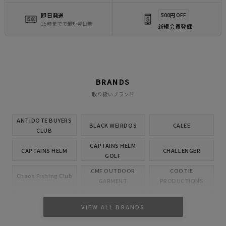
即日発送
500円 OFF
15時までで最短翌日着
新規会員登録
BRANDS
取り扱いブランド
ANTIDOTE BUYERS
BLACK WEIRDOS
CALEE
CLUB
CAPTAINS HELM
CAPTAINS HELM
CHALLENGER
GOLF
CMF OUTDOOR
COOTIE
Chaos Fishing Club
GARMENT
PRODUCTIONS
CUTRATE
DELUXE
EVILACT
VIEW ALL BRANDS