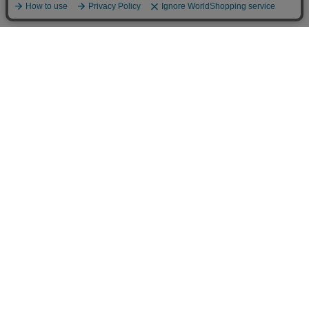
〒650-0004 神戸市中央区中山手通2-24-9 中山ビル1F
定休日：水曜日（水曜日が祝日の際は営業、翌木曜日が定休日）
販売責任者：株式会社MASH UP 平野 丸瀬
お問合せメールアドレス：
shopmaster@mashup-net.com
MASH UP KOBE
MASH UP HORIE
MASH UP KYOTO
〒650-0004
〒550-0015
〒600-8018
神戸市中央区中山手通2-24-9
大阪市西区南堀江1-10-2
京都市下京区市之町250-3
中山ビル1階
AXIS南堀江ビル 1階
タキイ河原町ビル1階
078-221-6274
06-6533-6274
075-211-5747