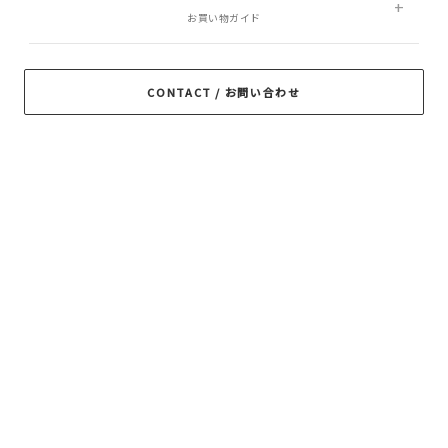
PORKCHOP GARAGE
お買い物ガイド
Peanuts&Co
POLIQUANT
SUPPLY
RADIALL
RATS
ROTTWEILER
CONTACT / お問い合わせ
ROUGH AND
SAMS MOTORCYCLE
SOFTMACHINE
RUGGED
SON OF THE
TROPHY CLOTHING
CHEESE