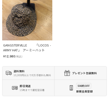
GANGSTERVILLE　　  「LOCOS - 
ARMY HAT」  アーミーハット
¥12,980
(税込)
送料無料
プレゼント包装無料
10,000円以上で代引手数料も無料
即日発送
500円 OFF
15時までで最短翌日着
新規会員登録