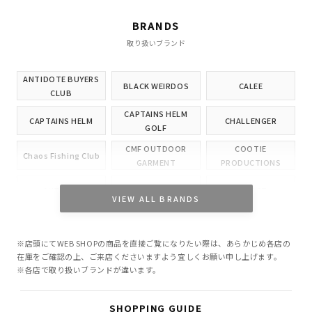
BRANDS
取り扱いブランド
ANTIDOTE BUYERS
BLACK WEIRDOS
CALEE
CLUB
CAPTAINS HELM
CAPTAINS HELM
CHALLENGER
GOLF
CMF OUTDOOR
COOTIE
Chaos Fishing Club
GARMENT
PRODUCTIONS
CUTRATE
DELUXE
EVILACT
VIEW ALL BRANDS
GANGSTERVILLE
GLAD HAND
HIDE AND SEEK
※店頭にてWEB SHOPの商品を直接ご覧になりたい際は、あらかじめ各店の
INCOMPLETE
M&M CUSTOM
在庫をご確認の上、ご来店くださいますよう宜しくお願い申し上げます。
Little Yarmouth
TOKYO
PERFORMANCE
※各店で取り扱いブランドが違います。
MASSES
MINE
OWN
SHOPPING GUIDE