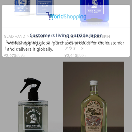
GLAD HAND × DRESSKIN　 
GLAD HAND × DRESSKIN　 
「ETIQUETTE BALM」 　エチケッ
「WOLFMAN HAIR WATER」 　ヘ
トバーム
アウォーター
¥2,970
¥2,640
(税込)
(税込)