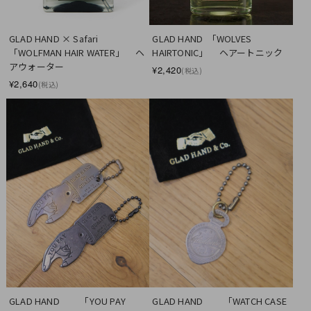
GLAD HAND × Safari　 
GLAD HAND  「WOLVES 
「WOLFMAN HAIR WATER」 　ヘ
HAIRTONIC」 　ヘアートニック
アウォーター
¥2,420
(税込)
¥2,640
(税込)
GLAD HAND　　 「YOU PAY 
GLAD HAND　　 「WATCH CASE 