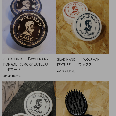
GLAD HAND　 「WOLFMAN - 
GLAD HAND　 「WOLFMAN - 
POMADE 〈SMOKY VANILLA〉」 
TEXTURE」 　ワックス
　ポマード
¥2,860
(税込)
¥2,420
(税込)