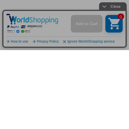
〒650-0004 神戸市中央区中山手通2-24-9 中山ビル1F
定休日：水曜日（水曜日が祝日の際は営業、翌木曜日が定休日）
販売責任者：株式会社MASH UP 平野 丸瀬
お問合せメールアドレス：
shopmaster@mashup-net.com