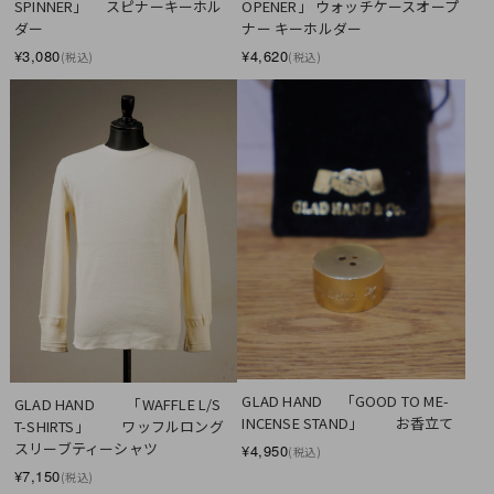
SPINNER」 　スピナーキーホル
OPENER」 ウォッチケースオープ
ダー
ナー キーホルダー
¥3,080
¥4,620
(税込)
(税込)
GLAD HAND　 「GOOD TO ME-
GLAD HAND　　 「WAFFLE L/S 
INCENSE STAND」 　　お香立て
T-SHIRTS」 　　ワッフルロング
スリーブティーシャツ
¥4,950
(税込)
¥7,150
(税込)