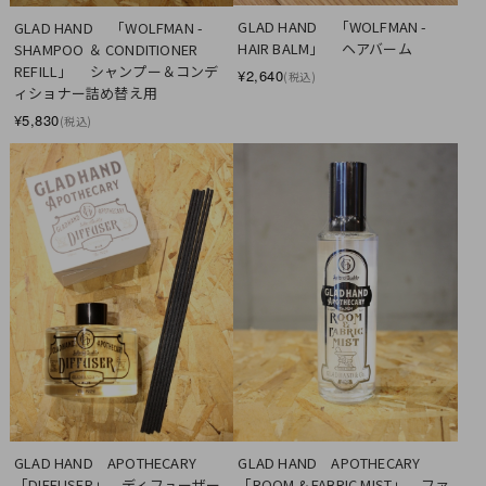
GLAD HAND　 「WOLFMAN - 
GLAD HAND　 「WOLFMAN - 
HAIR BALM」 　ヘアバーム
SHAMPOO ＆ CONDITIONER 
REFILL」 　シャンプー＆コンデ
¥2,640
(税込)
ィショナー詰め替え用
¥5,830
(税込)
GLAD HAND　APOTHECARY　 
GLAD HAND　APOTHECARY　 
「DIFFUSER」　ディフューザー
「ROOM & FABRIC MIST」　ファ