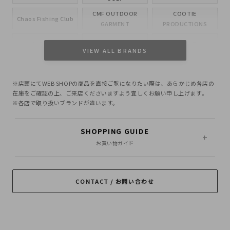
CMF OUTDOOR
COOTIE
Chaos Fishing Club
GARMENT
PRODUCTIONS
CUTRATE
DELUXE
EVILACT
VIEW ALL BRANDS
GANGSTERVILLE
GLAD HAND
HIDE AND SEEK
※店頭にてWEB SHOPの商品を直接ご覧になりたい際は、あらかじめ各店の
INCOMPLETE
M&M CUSTOM
在庫をご確認の上、ご来店くださいますよう宜しくお願い申し上げます。
Little Yarmouth
TOKYO
PERFORMANCE
※各店で取り扱いブランドが違います。
MASSES
MINE
OWN
SHOPPING GUIDE
PORKCHOP GARAGE
お買い物ガイド
Peanuts&Co
POLIQUANT
SUPPLY
RADIALL
RATS
ROTTWEILER
CONTACT / お問い合わせ
ROUGH AND
SAMS MOTORCYCLE
SOFTMACHINE
RUGGED
SON OF THE
TROPHY CLOTHING
CHEESE