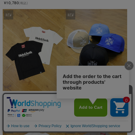
¥10,780
(税込)
SOLD OUT
Hide and Seek　「Logo Kids 
Hide and Seek 「MAD Mesh 
S/S Tee」　キッズティーシャツ
CAP」　5パネル メッシュトラッ
カーキャップ
¥4,950
(税込)
¥8,800
(税込)