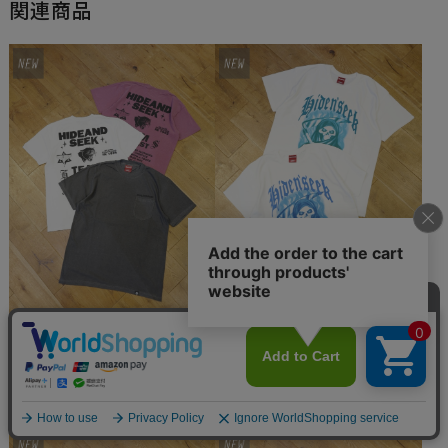
関連商品
Hide and Seek　「Team Pocket 
Hide and Seek　「Reaper S/S 
S/S Tee」　プリントポケットテ
Tee」　プリントティーシャツ
ィーシャツ
¥8,800
(税込)
¥8,800
(税込)