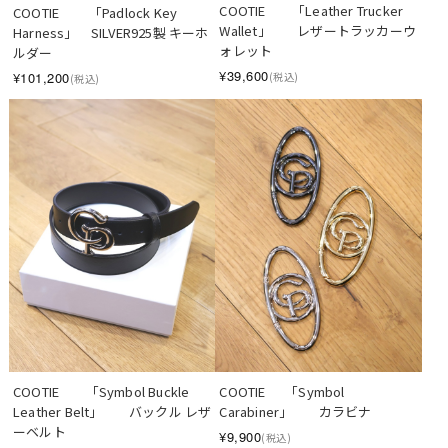
COOTIE　　「Leather Trucker 
COOTIE 　　「Padlock Key 
Wallet」　　レザートラッカーウ
Harness」　SILVER925製 キーホ
ォレット
ルダー
¥39,600
¥101,200
(税込)
(税込)
COOTIE　　「Symbol Buckle 
COOTIE　  「Symbol 
Leather Belt」　　バックル レザ
Carabiner」　　カラビナ
ーベルト
¥9,900
(税込)