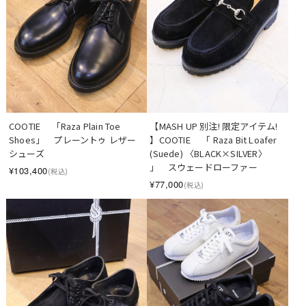
COOTIE 　「Raza Plain Toe 
【MASH UP 別注! 限定アイテム! 
Shoes」　プレーントゥ レザー
】COOTIE 　「 Raza Bit Loafer 
シューズ
(Suede) 〈BLACK×SILVER〉 
」　スウェードローファー
¥103,400
(税込)
¥77,000
(税込)