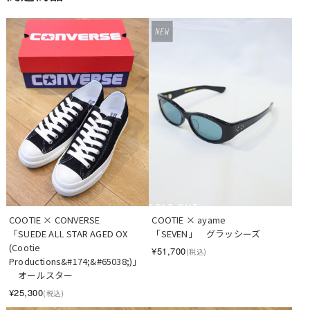
SOLD OUT
COOTIE × CONVERSE　
COOTIE × ayame　   
「SUEDE ALL STAR AGED OX 
「SEVEN」　グラッシーズ
(Cootie 
¥51,700
(税込)
Productions&#174;&#65038;)」
　オールスター
¥25,300
(税込)