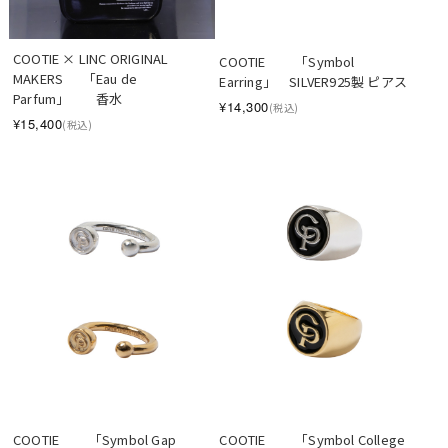
COOTIE × LINC ORIGINAL 
COOTIE 　　「Symbol 
MAKERS　  「Eau de 
Earring」　SILVER925製 ピアス
Parfum」　　香水
¥14,300
(税込)
¥15,400
(税込)
COOTIE 　　「Symbol Gap 
COOTIE 　　「Symbol College 