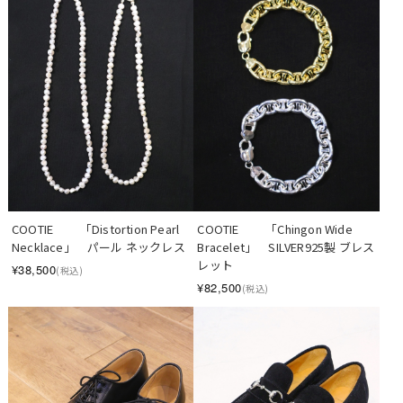
COOTIE 　　「Distortion Pearl 
COOTIE 　　「Chingon Wide 
Necklace」　パール ネックレス
Bracelet」　SILVER925製 ブレス
レット
¥38,500
(税込)
¥82,500
(税込)