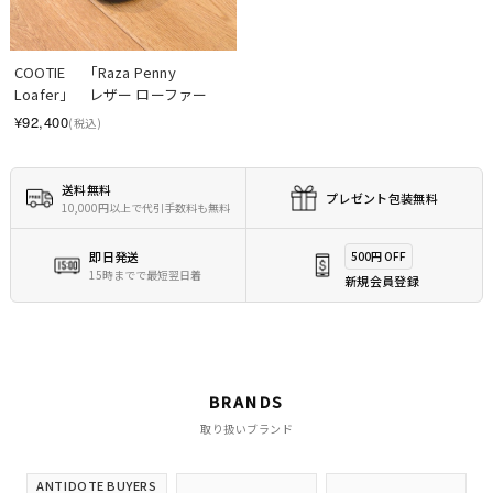
COOTIE 　「Raza Penny 
Loafer」　レザー ローファー
¥92,400
(税込)
送料無料
プレゼント包装無料
10,000円以上で代引手数料も無料
即日発送
500円 OFF
15時までで最短翌日着
新規会員登録
BRANDS
取り扱いブランド
ANTIDOTE BUYERS