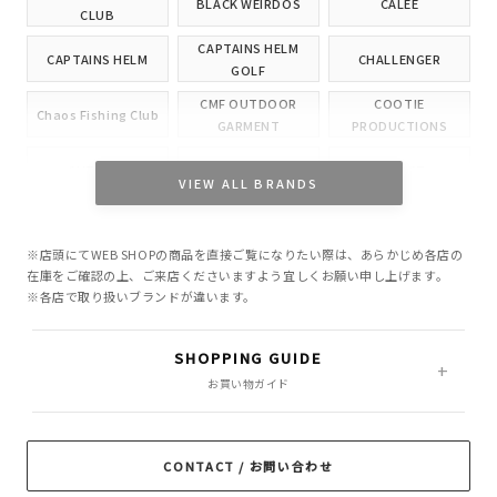
BLACK WEIRDOS
CALEE
CLUB
CAPTAINS HELM
CAPTAINS HELM
CHALLENGER
GOLF
CMF OUTDOOR
COOTIE
Chaos Fishing Club
GARMENT
PRODUCTIONS
CUTRATE
DELUXE
EVILACT
VIEW ALL BRANDS
GANGSTERVILLE
GLAD HAND
HIDE AND SEEK
※店頭にてWEB SHOPの商品を直接ご覧になりたい際は、あらかじめ各店の
INCOMPLETE
M&M CUSTOM
在庫をご確認の上、ご来店くださいますよう宜しくお願い申し上げます。
Little Yarmouth
TOKYO
PERFORMANCE
※各店で取り扱いブランドが違います。
MASSES
MINE
OWN
SHOPPING GUIDE
PORKCHOP GARAGE
お買い物ガイド
Peanuts&Co
POLIQUANT
SUPPLY
RADIALL
RATS
ROTTWEILER
CONTACT / お問い合わせ
ROUGH AND