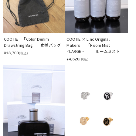
COOTIE　「Color Denim 
COOTIE × Linc Original 
Drawstring Bag」　巾着バッグ
Makers　  「Room Mist 
<LARGE>」　　ルームミスト
¥18,700
(税込)
¥4,620
(税込)