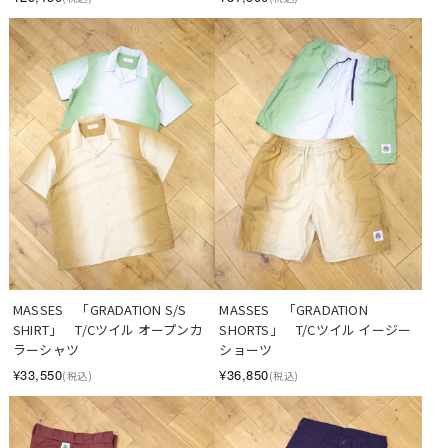
MASSES　「GRADATION S/S 
MASSES　「GRADATION 
SHIRT」　T/Cツイル オープンカ
SHORTS」　T/Cツイル イージー
ラーシャツ
ショーツ
¥33,550
¥36,850
(税込)
(税込)