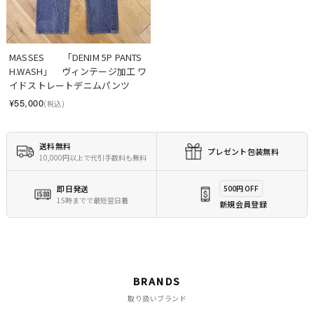
MASSES　　「DENIM 5P PANTS 
H.WASH」　ヴィンテージ加工 ワ
イドストレートデニムパンツ
¥55,000
(税込)
送料無料
プレゼント包装無料
10,000円以上で代引手数料も無料
即日発送
500円 OFF
15時までで最短翌日着
新規会員登録
BRANDS
取り扱いブランド