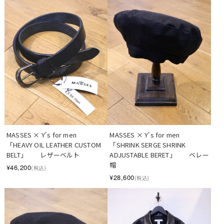
MASSES × Y's for men　
MASSES × Y's for men　
「HEAVY OIL LEATHER CUSTOM 
「SHRINK SERGE SHRINK 
BELT」　　レザーベルト
ADJUSTABLE BERET」　　ベレー
帽
¥46,200
(税込)
¥28,600
(税込)