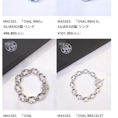
MASSES　「OVAL RING」　　
MASSES　「OVAL RING II」　　
SILVER925製 リング
SILVER925製 リング
¥96,800
¥101,200
(税込)
(税込)
SOLD OUT
MASSES　「OVAL 
MASSES　「OVAL BRACELET 