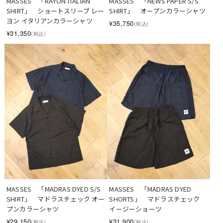
MASSES　「RAYON ITALIAN  
MASSES　「NEWS PAPER S/S 
SHIRT」　ショートスリーブ レー
SHIRT」　オープンカラーシャツ
ヨン イタリアンカラーシャツ
¥35,750
(税込)
¥31,350
(税込)
MASSES　「MADRAS DYED S/S 
MASSES　「MADRAS DYED 
SHIRT」　マドラスチェック オー
SHORTS」　マドラスチェック 
プンカラーシャツ
イージーショーツ
¥29,150
¥31,900
(税込)
(税込)