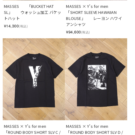
MASSES　　「BUCKET HAT 
MASSES × Y's for men　
SL」　　ウォッシュ加工 バケッ
「SHORT SLEEVE HAWAIIAN 
トハット
BLOUSE」　　レーヨン ハワイ
アンシャツ
¥14,300
(税込)
¥94,600
(税込)
MASSES × Y's for men　
MASSES × Y's for men　
「ROUND BODY SHORT SLV C / 
「ROUND BODY SHORT SLV D / 