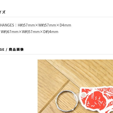
サイズ
 CHANGES：H約57mm×W約57mm×D4mm
RK：W約67mm×W約57mm×D約4mm
AGE / 商品画像