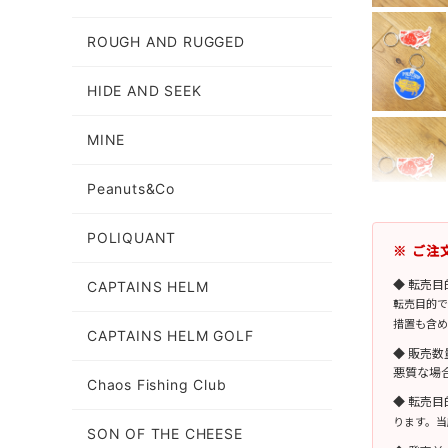
ROUGH AND RUGGED
HIDE AND SEEK
MINE
Peanuts&Co
POLIQUANT
※ ご注
◆ 転売
CAPTAINS HELM
転売目的で
措置も含め
CAPTAINS HELM GOLF
◆ 販売
悪質な場
Chaos Fishing Club
◆ 転売
ります。当
SON OF THE CHEESE