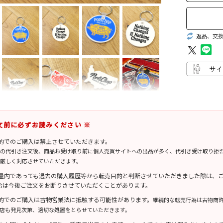
返品、交
文前に必ずお読みください ※
目的でのご購入は禁止させていただきます。
の代引き注文後、商品お受け取り前に個人売買サイトへの出品が多く、代引き受け取り拒
厳しく対応させていただきます。
数量内であっても過去の購入履歴等から転売目的と判断させていただきました際は、
合は今後ご注文をお断りさせていただくことがあります。
目的でのご購入は古物営業法に抵触する可能性があります。
継続的な転売行為は古物商
店も発見次第、適切な処置をとらせていただきます。