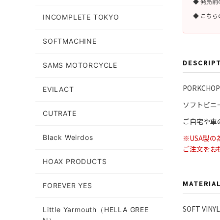
◆ 発売
◆ こち
INCOMPLETE TOKYO
SOFTMACHINE
DESCRIP
SAMS MOTORCYCLE
PORKCH
EVILACT
ソフトビニー
CUTRATE
ご自宅や車の
Black Weirdos
※USA製
ご注文をお
HOAX PRODUCTS
MATERIA
FOREVER YES
SOFT VINYL
Little Yarmouth（HELLA GREE