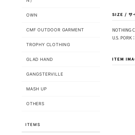
N）
SIZE / 
OWN
NOTHING
CMF OUTDOOR GARMENT
U.S. PO
TROPHY CLOTHING
ITEM IM
GLAD HAND
GANGSTERVILLE
MASH UP
OTHERS
ITEMS