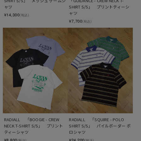
SHIRT S/S」　メッシュ ゲームシ
「GUIDANCE - CREW NECK T-
ャツ
SHIRT S/S」　プリントティーシ
ャツ
¥14,300
(税込)
¥7,700
(税込)
RADIALL 　「BOOGIE - CREW 
RADIALL 　「SQUIRE - POLO 
NECK T-SHIRT S/S」　プリント
SHIRT S/S」　パイルボーダー ポ
ティーシャツ
ロシャツ
¥8,800
¥24,200
(税込)
(税込)