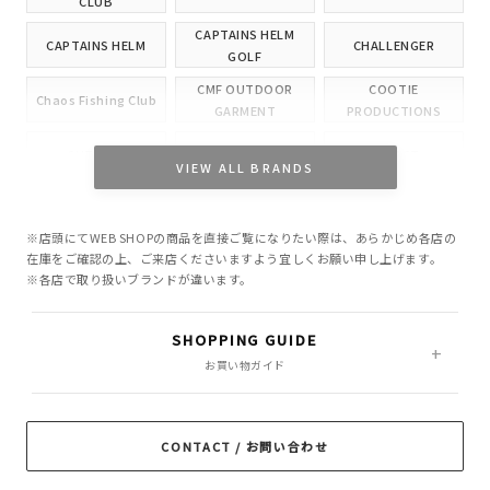
CLUB
CAPTAINS HELM
CAPTAINS HELM
CHALLENGER
GOLF
CMF OUTDOOR
COOTIE
Chaos Fishing Club
GARMENT
PRODUCTIONS
CUTRATE
DELUXE
EVILACT
VIEW ALL BRANDS
GANGSTERVILLE
GLAD HAND
HIDE AND SEEK
※店頭にてWEB SHOPの商品を直接ご覧になりたい際は、あらかじめ各店の
INCOMPLETE
M&M CUSTOM
在庫をご確認の上、ご来店くださいますよう宜しくお願い申し上げます。
Little Yarmouth
TOKYO
PERFORMANCE
※各店で取り扱いブランドが違います。
MASSES
MINE
OWN
SHOPPING GUIDE
PORKCHOP GARAGE
お買い物ガイド
Peanuts&Co
POLIQUANT
SUPPLY
RADIALL
RATS
ROTTWEILER
CONTACT / お問い合わせ
ROUGH AND
SAMS MOTORCYCLE
SOFTMACHINE