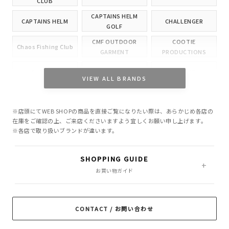
CLUB
CAPTAINS HELM
CAPTAINS HELM
CHALLENGER
GOLF
CMF OUTDOOR
COOTIE
Chaos Fishing Club
GARMENT
PRODUCTIONS
CUTRATE
DELUXE
EVILACT
VIEW ALL BRANDS
GANGSTERVILLE
GLAD HAND
HIDE AND SEEK
※店頭にてWEB SHOPの商品を直接ご覧になりたい際は、あらかじめ各店の
INCOMPLETE
M&M CUSTOM
在庫をご確認の上、ご来店くださいますよう宜しくお願い申し上げます。
Little Yarmouth
TOKYO
PERFORMANCE
※各店で取り扱いブランドが違います。
MASSES
MINE
OWN
SHOPPING GUIDE
PORKCHOP GARAGE
お買い物ガイド
Peanuts&Co
POLIQUANT
SUPPLY
RADIALL
RATS
ROTTWEILER
CONTACT / お問い合わせ
ROUGH AND
SAMS MOTORCYCLE
SOFTMACHINE