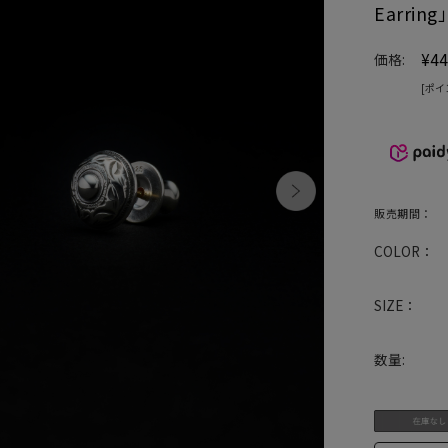
Earri
¥44
価格:
[ポイ
販売期間：
COLOR：
SIZE：
数量: