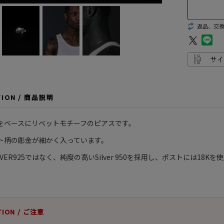
返品、交
TION / 商品説明
950をベースにリベットモチーフのピアスです。
ト柄の彫金が細かく入っています。
LVER925ではなく、純度の高いSilver 950を採用し、ポストには
TION / ご注意