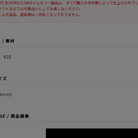
DOTE BUYERS CLUBのジュエリー製品は、すべて職人の手作業によって仕上げ
ラフトならではの風合いとしてお楽しみください。
による返品、返金等は一切おこなっておりません。
L / 素材
0、K18
サイズ
8mm)
AGE / 商品画像