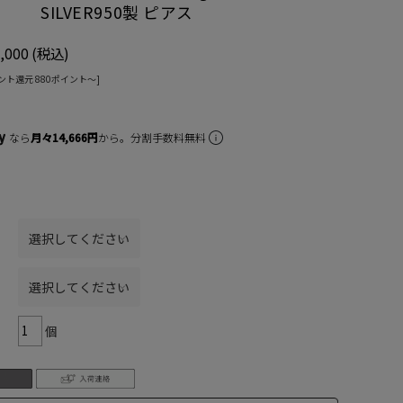
ng」 SILVER950製 ピアス
,000
(税込)
ント還元 880ポイント〜]
なら
月々14,666円
から。分割手数料無料
個