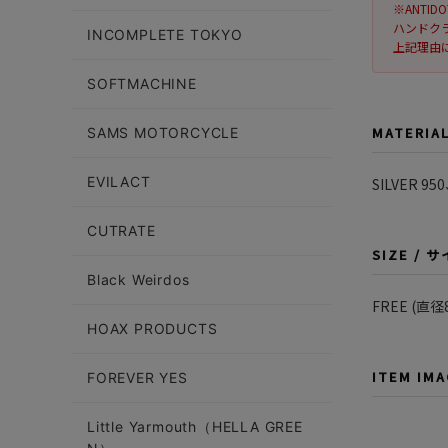
※ANTI
ハンドク
INCOMPLETE TOKYO
上記理由
SOFTMACHINE
MATERIA
SAMS MOTORCYCLE
EVILACT
SILVER 95
CUTRATE
SIZE / 
Black Weirdos
FREE (直径
HOAX PRODUCTS
ITEM IM
FOREVER YES
Little Yarmouth（HELLA GREE