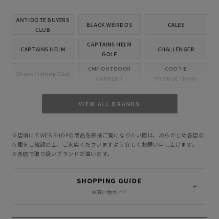
ANTIDOTE BUYERS
BLACK WEIRDOS
CALEE
CLUB
CAPTAINS HELM
CAPTAINS HELM
CHALLENGER
GOLF
CMF OUTDOOR
COOTIE
Chaos Fishing Club
GARMENT
PRODUCTIONS
CUTRATE
DELUXE
EVILACT
VIEW ALL BRANDS
GANGSTERVILLE
GLAD HAND
HIDE AND SEEK
※店頭にてWEB SHOPの商品を直接ご覧になりたい際は、あらかじめ各店の
INCOMPLETE
M&M CUSTOM
在庫をご確認の上、ご来店くださいますよう宜しくお願い申し上げます。
Little Yarmouth
TOKYO
PERFORMANCE
※各店で取り扱いブランドが違います。
MASSES
MINE
OWN
SHOPPING GUIDE
PORKCHOP GARAGE
お買い物ガイド
Peanuts&Co
POLIQUANT
SUPPLY