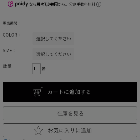
なら
月々7,040円
から。分割手数料無料
販売期間：
COLOR：
SIZE：
数量:
着