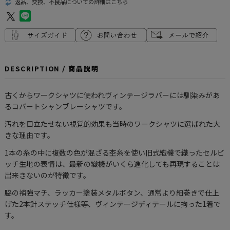
返品、交換、不良品についての詳細はこちら
DESCRIPTION / 商品説明
古くからワークシャツに使われヴィンテージラバーには馴染みがあ
るコバートシャンブレーシャツです。
汚れを目立たせない視覚的効果も当時のワークシャツに選ばれた大
きな理由です。
1本の糸の中に複数の色が混ざる杢糸を使い旧式織機で織ったセルビ
ッチ生地の表情は、最新の織機がいくら進化しても再現することは
出来きないのが特徴です。
脇の補強マチ、ラッカー塗装メタルボタン、通常より細巻きで仕上
げた2本針ステッチ仕様等、ヴィンテージディテールに拘った1着で
す。