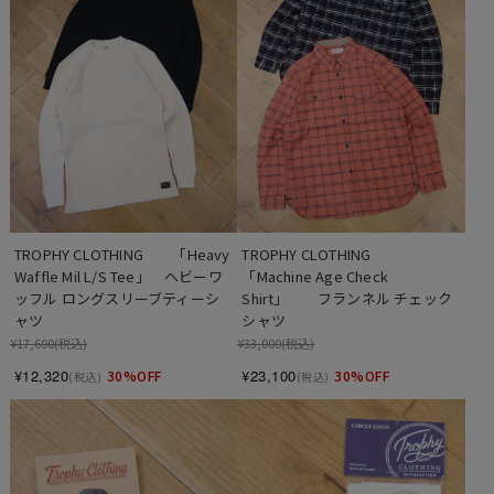
TROPHY CLOTHING　　「Heavy 
TROPHY CLOTHING　　
Waffle Mil L/S Tee」　ヘビーワ
「Machine Age Check 
ッフル ロングスリーブティーシ
Shirt」　　フランネル チェック
ャツ
シャツ
¥17,600
(税込)
¥33,000
(税込)
¥12,320
¥23,100
30%OFF
30%OFF
(税込)
(税込)