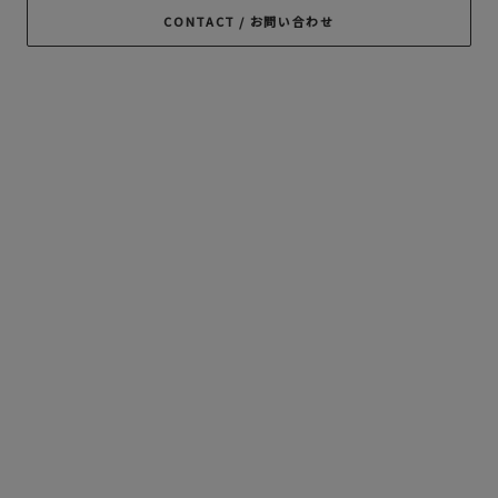
RADIALL
RATS
ROTTWEILER
CONTACT / お問い合わせ
ROUGH AND
SAMS MOTORCYCLE
SOFTMACHINE
RUGGED
SON OF THE
TROPHY CLOTHING
CHEESE