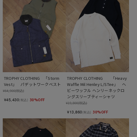
TROPHY CLOTHING　「Storm 
TROPHY CLOTHING　　「Heavy 
Vest」　パデットワークベスト
Waffle Mil Henley L/STee」　ヘ
ビーワッフル ヘンリーネックロ
¥64,900
(税込)
ングスリーブティーシャツ
¥45,430
30%OFF
(税込)
¥19,800
(税込)
¥13,860
30%OFF
(税込)