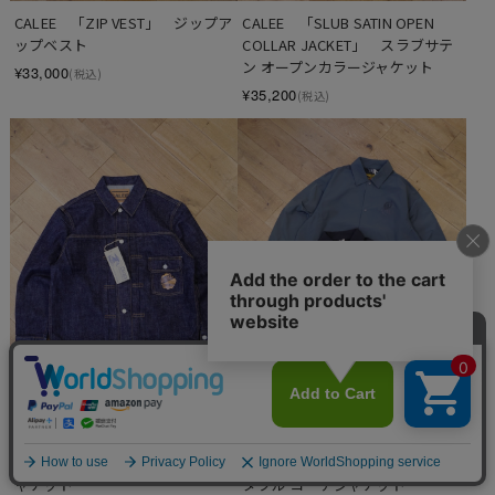
CALEE　「SLUB SATIN OPEN 
CALEE　「ZIP VEST」　ジップア
COLLAR JACKET」　スラブサテ
ップベスト
ン オープンカラージャケット
¥33,000
(税込)
¥35,200
(税込)
CALEE　「1st TYPE DENIM 
CALEE　「POCKETABLE COACH 
JACKET」　1stタイプ デニムジ
JACKET <EXCLUSIVE>」　ポケッ
ャケット
タブル コーチジャケット