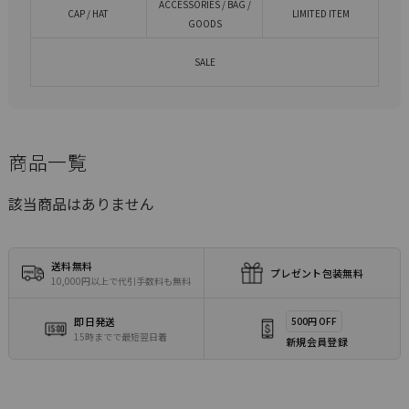
ACCESSORIES / BAG /
CAP / HAT
LIMITED ITEM
GOODS
SALE
商品一覧
該当商品はありません
送料無料
プレゼント包装無料
10,000円以上で代引手数料も無料
即日発送
500円 OFF
15時までで最短翌日着
新規会員登録