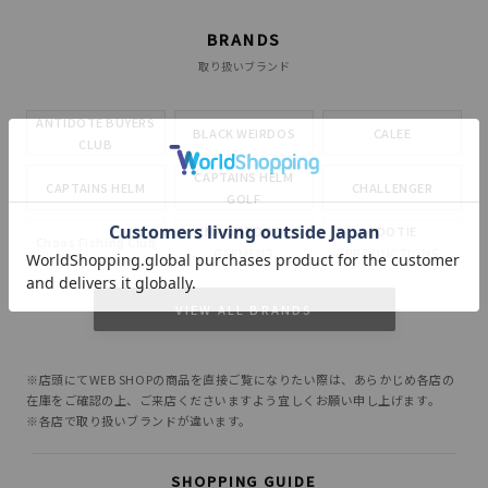
BRANDS
取り扱いブランド
ANTIDOTE BUYERS
BLACK WEIRDOS
CALEE
CLUB
CAPTAINS HELM
CAPTAINS HELM
CHALLENGER
GOLF
CMF OUTDOOR
COOTIE
Chaos Fishing Club
GARMENT
PRODUCTIONS
CUTRATE
DELUXE
EVILACT
VIEW ALL BRANDS
GANGSTERVILLE
GLAD HAND
HIDE AND SEEK
※店頭にてWEB SHOPの商品を直接ご覧になりたい際は、あらかじめ各店の
INCOMPLETE
M&M CUSTOM
在庫をご確認の上、ご来店くださいますよう宜しくお願い申し上げます。
Little Yarmouth
TOKYO
PERFORMANCE
※各店で取り扱いブランドが違います。
MASSES
MINE
OWN
SHOPPING GUIDE