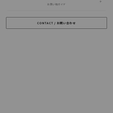
PORKCHOP GARAGE
お買い物ガイド
Peanuts&Co
POLIQUANT
SUPPLY
RADIALL
RATS
ROTTWEILER
CONTACT / お問い合わせ
ROUGH AND
SAMS MOTORCYCLE
SOFTMACHINE
RUGGED
SON OF THE
TROPHY CLOTHING
CHEESE