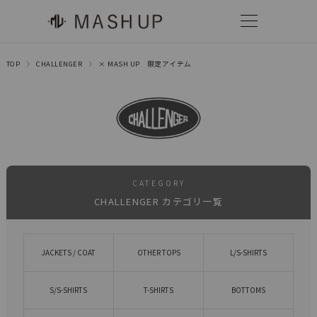
TOP
CHALLENGER
× MASH UP 限定アイテム
CATEGORY
CHALLENGER カテゴリ一覧
JACKETS / COAT
OTHER TOPS
L/S-SHIRTS
S/S-SHIRTS
T-SHIRTS
BOTTOMS