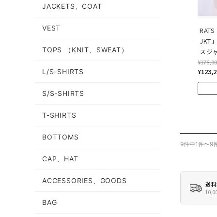
JACKETS、COAT
VEST
RATS
JKT
TOPS （KNIT、SWEAT）
スジ
¥176,0
¥123,2
L/S-SHIRTS
S/S-SHIRTS
T-SHIRTS
BOTTOMS
9件中1件〜9
CAP、HAT
ACCESSORIES、GOODS
送料
10
BAG