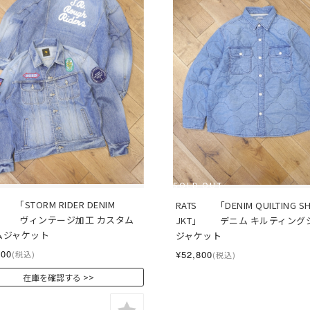
SOLD OUT
　　「STORM RIDER DENIM 
RATS　　「DENIM QUILTING SHI
T」　　ヴィンテージ加工 カスタム
JKT」　　デニム キルティング
ムジャケット
ジャケット
200
¥52,800
(税込)
(税込)
在庫を確認する