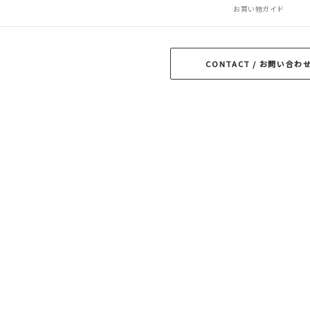
RATS
ROTTWEILER
ROUGH AND RUGGED
お買い物ガイド
OF THE CHEESE
TROPHY CLOTHING
CONTACT / お問い合わ