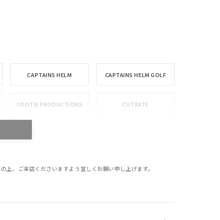
CAPTAINS HELM
CAPTAINS HELM GOLF
COOTIE PRODUCTIONS
CUTRATE
GLAD HAND
HIDE AND SEEK
MASSES
MINE
確認の上、ご来店くださいますよう宜しくお願い申し上げます。
PORKCHOP GARAGE
RADIALL
SUPPLY