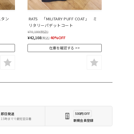
 スタン
RATS　「MILITARY PUFF COAT」　ミ
リタリーパデットコート
¥70,180
(税込)
¥42,108
40%OFF
(税込)
在庫を確認する
即日発送
500円 OFF
15時までで最短翌日着
新規会員登録