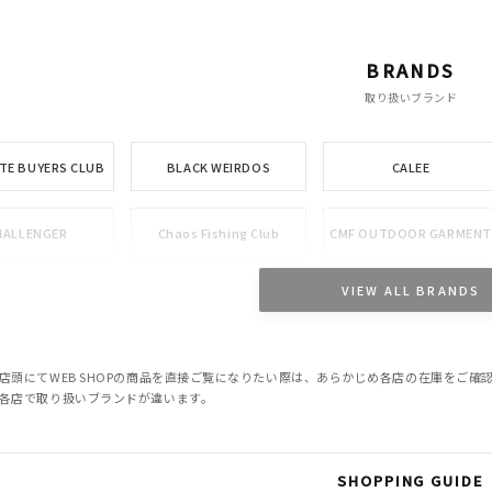
BRANDS
取り扱いブランド
TE BUYERS CLUB
BLACK WEIRDOS
CALEE
HALLENGER
Chaos Fishing Club
CMF OUTDOOR GARMENT
VIEW ALL BRANDS
DELUXE
EVILACT
GANGSTERVILLE
M&M CUSTOM
MPLETE TOKYO
Little Yarmouth
PERFORMANCE
店頭にてWEB SHOPの商品を直接ご覧になりたい際は、あらかじめ各店の在庫をご
各店で取り扱いブランドが違います。
OWN
Peanuts&Co
POLIQUANT
SHOPPING GUIDE