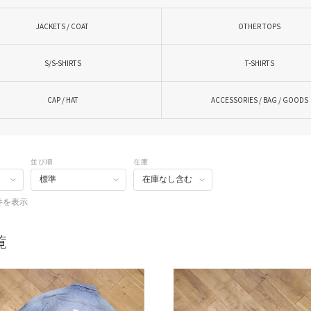
JACKETS / COAT
OTHER TOPS
S/S-SHIRTS
T-SHIRTS
CAP / HAT
ACCESSORIES / BAG / GOODS
並び順
在庫
件を表示
覧