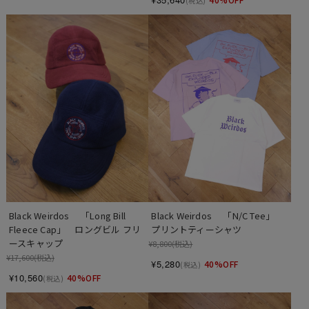
(税込)
Black Weirdos 　「Long Bill 
Black Weirdos 　「N/C Tee」　
Fleece Cap」　ロングビル フリ
プリントティーシャツ
ースキャップ
¥8,800
(税込)
¥17,600
(税込)
¥5,280
40%OFF
(税込)
¥10,560
40%OFF
(税込)