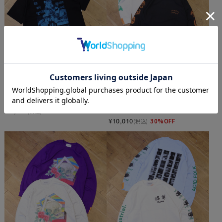
HOAX PRODUCTS 　「Voidness 
Black Weirdos 　「Panther LS 
Tee」　プリントティーシャツ
Tee」　プリントロングスリーブ
ティーシャツ
¥9,900
(税込)
¥14,300
(税込)
¥6,930
30%OFF
(税込)
¥10,010
30%OFF
(税込)