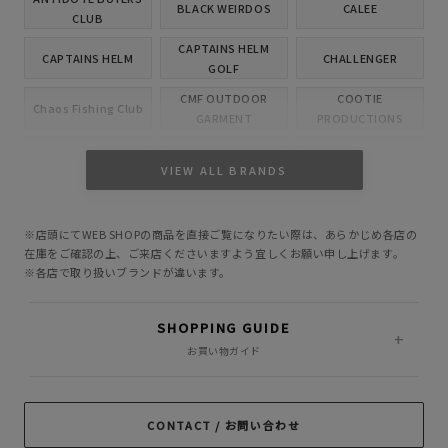
BLACK WEIRDOS
CALEE
CLUB
CAPTAINS HELM
CAPTAINS HELM
CHALLENGER
GOLF
CMF OUTDOOR
COOTIE
Chaos Fishing Club
GARMENT
PRODUCTIONS
CUTRATE
DELUXE
EVILACT
VIEW ALL BRANDS
GANGSTERVILLE
GLAD HAND
HIDE AND SEEK
※店頭にてWEB SHOPの商品を直接ご覧になりたい際は、あらかじめ各店の
INCOMPLETE
M&M CUSTOM
在庫をご確認の上、ご来店くださいますよう宜しくお願い申し上げます。
Little Yarmouth
TOKYO
PERFORMANCE
※各店で取り扱いブランドが違います。
MASSES
MINE
OWN
SHOPPING GUIDE
PORKCHOP GARAGE
お買い物ガイド
Peanuts&Co
POLIQUANT
SUPPLY
RADIALL
RATS
ROTTWEILER
CONTACT / お問い合わせ
ROUGH AND