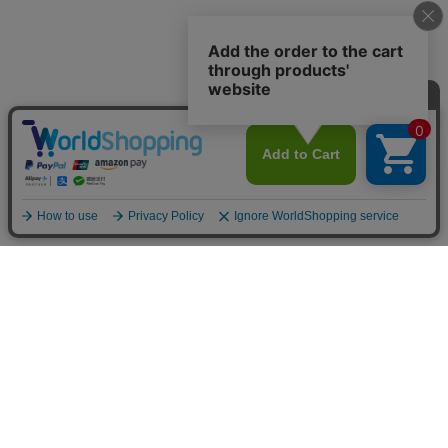
〒650-0004 神戸市中央区中山手通2-24-9 中山ビル1F
定休日：水曜日（水曜日が祝日の際は営業、翌木曜日が定休日）
販売責任者：株式会社MASH UP 平野 丸瀬
お問合せメールアドレス：
shopmaster@mashup-net.com