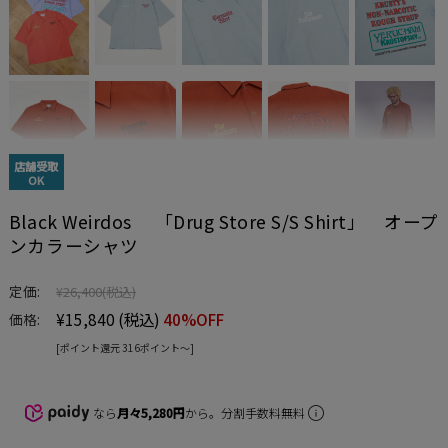
店舗受取
OK
Black Weirdos 「Drug Store S/S Shirt」 オープ
ンカラーシャツ
定価:
¥26,400
(税込)
¥15,840
(税込)
40%OFF
価格:
[ポイント還元 316ポイント〜]
なら
月々5,280円
から。分割手数料無料