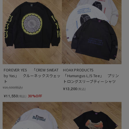
SOLD OUT
FOREVER YES 　「CREW SWEAT 
HOAX PRODUCTS 　
by Yas」　クルーネックスウェッ
「Humungus L/S Tee」　プリン
ト
トロングスリーブティーシャツ
¥16,500
(税込)
¥13,200
(税込)
¥11,550
30%OFF
(税込)