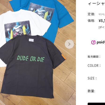
ィーシ
定価:
¥14,
¥8,
価格:
[ポイ
販売期間：
COLOR：
SIZE：
数量: