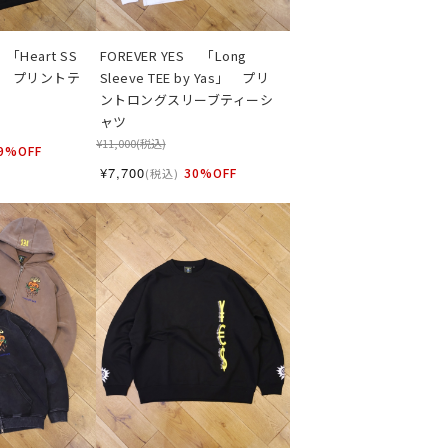
　「Heart SS 
FOREVER YES 　「Long 
gu」　プリントテ
Sleeve TEE by Yas」　プリ
ントロングスリーブティーシ
ャツ
¥11,000
(税込)
9%OFF
¥7,700
30%OFF
(税込)