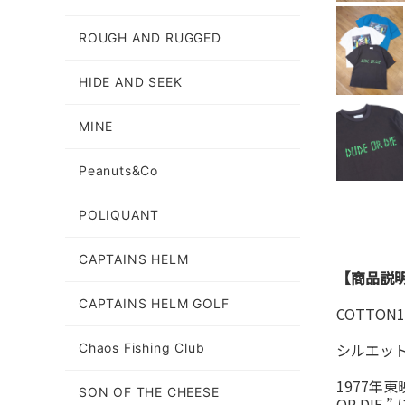
ROUGH AND RUGGED
HIDE AND SEEK
MINE
Peanuts&Co
POLIQUANT
CAPTAINS HELM
【商品説
CAPTAINS HELM GOLF
COTTO
シルエッ
Chaos Fishing Club
1977年
SON OF THE CHEESE
OR DI