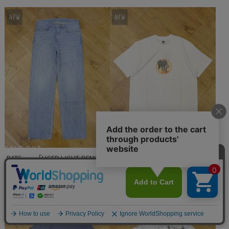
SOLD OUT
RATS　「BLACK CAT TEE」　プ
RATS　　「USED LIGHT DENIM 
リントティーシャツ
PANTS」　　ユーズド加工 5ポケ
ットデニムパンツ
¥13,200
(税込)
¥31,900
(税込)