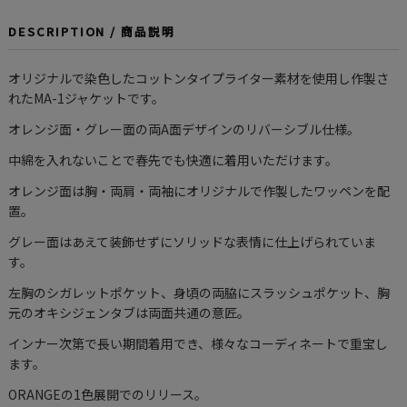
DESCRIPTION / 商品説明
オリジナルで染色したコットンタイプライター素材を使用し作製さ
れたMA-1ジャケットです。
オレンジ面・グレー面の両A面デザインのリバーシブル仕様。
中綿を入れないことで春先でも快適に着用いただけます。
オレンジ面は胸・両肩・両袖にオリジナルで作製したワッペンを配
置。
グレー面はあえて装飾せずにソリッドな表情に仕上げられていま
す。
左胸のシガレットポケット、身頃の両脇にスラッシュポケット、胸
元のオキシジェンタブは両面共通の意匠。
インナー次第で長い期間着用でき、様々なコーディネートで重宝し
ます。
ORANGEの1色展開でのリリース。