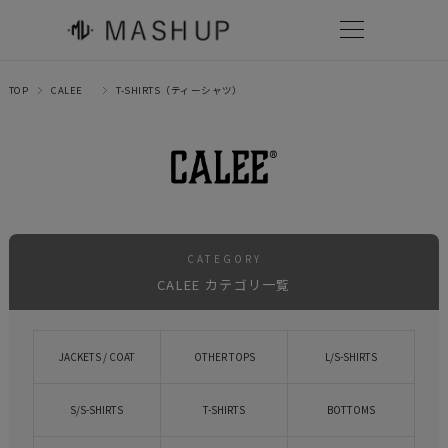
TOP
CALEE
T-SHIRTS（ティーシャツ）
CATEGORY
CALEE カテゴリ一覧
JACKETS / COAT
OTHER TOPS
L/S-SHIRTS
S/S-SHIRTS
T-SHIRTS
BOTTOMS