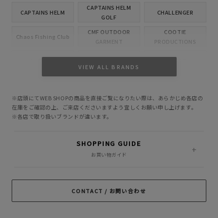
CAPTAINS HELM
CAPTAINS HELM
CHALLENGER
GOLF
CMF OUTDOOR
COOTIE
Chaos Fishing Club
GARMENT
PRODUCTIONS
CUTRATE
DELUXE
EVILACT
VIEW ALL BRANDS
GANGSTERVILLE
GLAD HAND
HIDE AND SEEK
※店頭にてWEB SHOPの商品を直接ご覧になりたい際は、あらかじめ各店の
INCOMPLETE
M&M CUSTOM
在庫をご確認の上、ご来店くださいますよう宜しくお願い申し上げます。
Little Yarmouth
TOKYO
PERFORMANCE
※各店で取り扱いブランドが違います。
MASSES
MINE
OWN
SHOPPING GUIDE
PORKCHOP GARAGE
お買い物ガイド
Peanuts&Co
POLIQUANT
SUPPLY
RADIALL
RATS
ROTTWEILER
CONTACT / お問い合わせ
ROUGH AND
SAMS MOTORCYCLE
SOFTMACHINE
RUGGED