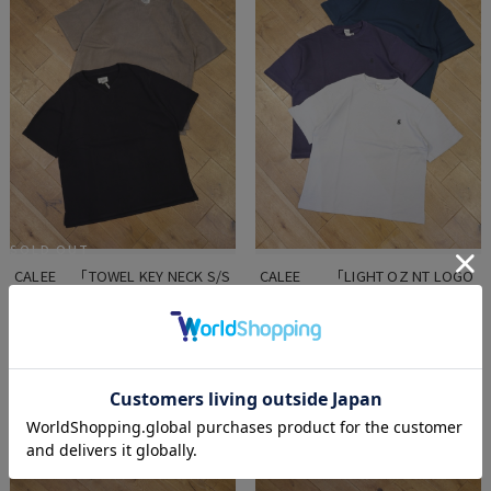
SOLD OUT
CALEE 　「TOWEL KEY NECK S/S 
CALEE　　「LIGHT OZ NT LOGO 
CS」  タオル地キーネックシャツ
S/S SW」　　ショートスリーブ
スウェットティーシャツ
¥22,000
(税込)
¥11,000
(税込)
在庫を確認する