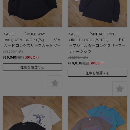
CALEE　　「MULTI WAY 
CALEE　　「VINTAGE TYPE 
JACQUARD DROP C/S」　　ジャ
CIRCLE LOGO L/S TEE」　　ドロ
ガードロングスリーブカットソー
ップショルダーロングスリーブー
ティーシャツ
¥24,200
(税込)
¥16,940
30%OFF
¥14,300
(税込)
(税込)
¥10,010
30%OFF
(税込)
在庫を確認する
在庫を確認する