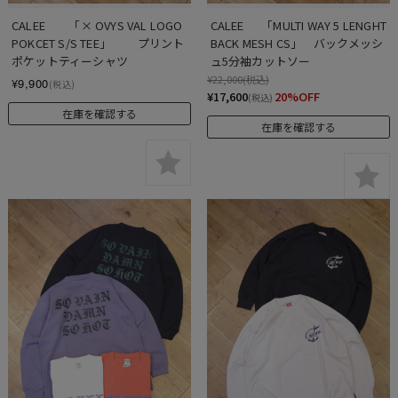
CALEE　　「× OVYS VAL LOGO 
CALEE 　 「MULTI WAY 5 LENGHT 
POKCET S/S TEE」　　 プリント
BACK MESH CS」    バックメッシ
ポケットティーシャツ
ュ5分袖カットソー
¥22,000
(税込)
¥9,900
(税込)
¥17,600
20%OFF
(税込)
在庫を確認する
在庫を確認する