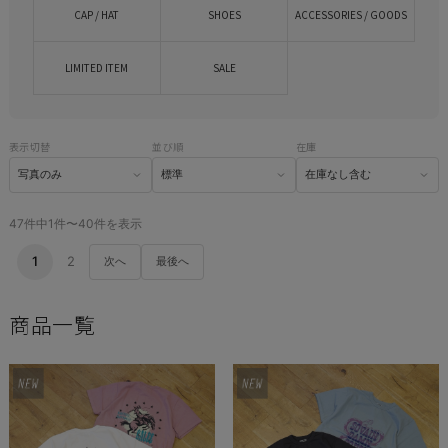
CAP / HAT
SHOES
ACCESSORIES / GOODS
LIMITED ITEM
SALE
表示切替
並び順
在庫
47件中1件〜40件を表示
1
2
次へ
最後へ
商品一覧