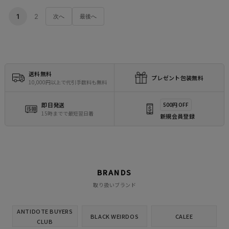
1
2
次へ
最後へ
送料無料
プレゼント包装無料
10,000円以上で代引手数料も無料
即日発送
500円 OFF
15時までで最短翌日着
新規会員登録
BRANDS
取り扱いブランド
ANTIDOTE BUYERS
BLACK WEIRDOS
CALEE
CLUB