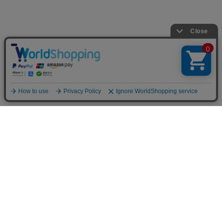
〒650-0004 神戸市中央区中山手通2-24-9 中山ビル1F
定休日：水曜日（水曜日が祝日の際は営業、翌木曜日が定休日）
販売責任者：株式会社MASH UP 平野 丸瀬
お問合せメールアドレス：
shopmaster@mashup-net.com