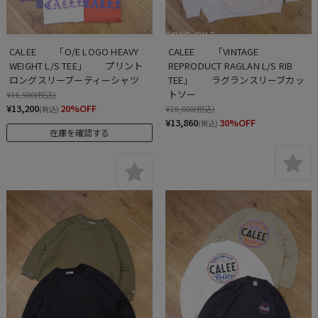
SOLD OUT
CALEE　　「O/E LOGO HEAVY 
CALEE　　「VINTAGE 
WEIGHT L/S TEE」　　プリント
REPRODUCT RAGLAN L/S RIB 
ロングスリーブーティーシャツ
TEE」　　ラグランスリーブカッ
トソー
¥16,500
(税込)
¥13,200
20%OFF
¥19,800
(税込)
(税込)
¥13,860
30%OFF
(税込)
在庫を確認する