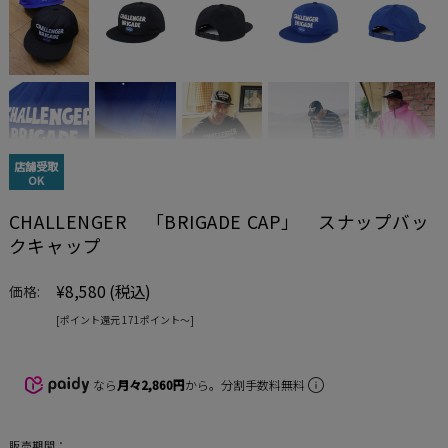
店舗受取
OK
CHALLENGER 「BRIGADE CAP」 スナップバッ
クキャップ
¥8,580
(税込)
価格:
[ポイント還元 171ポイント〜]
なら
月々2,860円
から。分割手数料無料
販売期間：