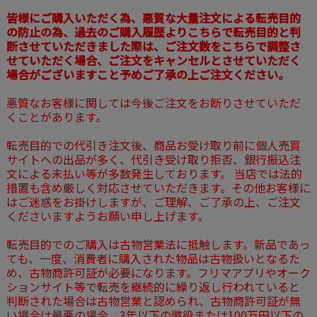
皆様にご購入いただく為、悪質な大量注文による転売目的
の防止の為、過去のご購入履歴よりこちらで転売目的と判
断させていただきました際は、ご注文数をこちらで調整さ
せていただく場合、ご注文をキャンセルとさせていただく
場合がございますこと予めご了承の上ご注文ください。
悪質なお客様に関しては今後ご注文をお断りさせていただ
くことがあります。
転売目的での代引き注文後、商品お受け取り前に個人売買
サイトへの出品が多く、代引き受け取り拒否、銀行振込注
文による未払い等が多数発生しております。 当店では法的
措置も含め厳しく対応させていただきます。その他お客様に
はご迷惑をお掛けしますが、ご理解、ご了承の上、ご注文
くださいますようお願い申し上げます。
転売目的でのご購入は古物営業法に抵触します。新品であっ
ても、一度、消費者に購入された物品は古物扱いとなるた
め、古物商許可証が必要になります。フリマアプリやオーク
ションサイト等で転売を継続的に繰り返し行われていると
判断された場合は古物営業と認められ、古物商許可証が無
い場合は最悪の場合、3年以下の懲役または100万円以下の