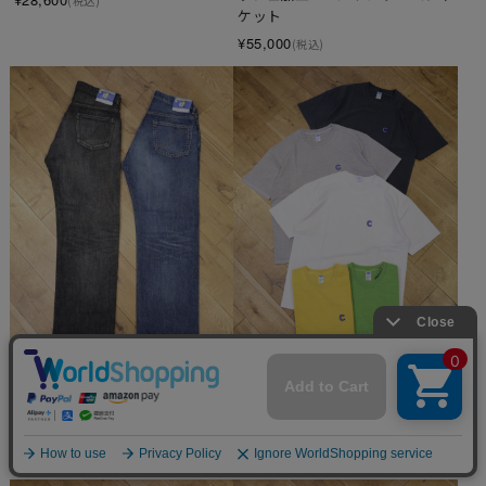
(税込)
ケット
¥55,000
(税込)
CHALLENGER　「PIGMENT C 
CHALLENGER　「CLASSIC 
PATCH TEE」　ピグメントダイ 
WASHED DENIM PANTS」　ウォ
ティーシャツ
ッシュ加工 デニムパンツ
¥7,700
¥34,100
(税込)
(税込)