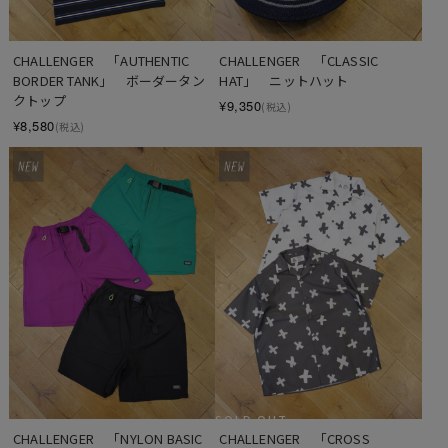
CHALLENGER　「AUTHENTIC 
CHALLENGER　「CLASSIC 
BORDER TANK」　ボーダータン
HAT」　ニットハット
クトップ
¥9,350
(税込)
¥8,580
(税込)
SOLD OUT
CHALLENGER　「NYLON BASIC 
CHALLENGER　「CROSS 