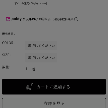
[ポイント還元 400ポイント〜]
なら
月々6,673円
から。分割手数料無料
販売期間：
COLOR：
SIZE：
数量:
着