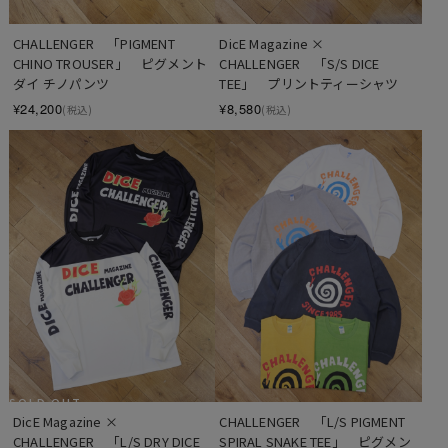
CHALLENGER　「PIGMENT 
DicE Magazine × 
CHINO TROUSER」　ピグメント
CHALLENGER　「S/S DICE 
ダイ チノパンツ
TEE」　プリントティーシャツ
¥24,200
¥8,580
(税込)
(税込)
SOLD OUT
DicE Magazine × 
CHALLENGER　「L/S PIGMENT 
CHALLENGER　「L/S DRY DICE 
SPIRAL SNAKE TEE」　ピグメン