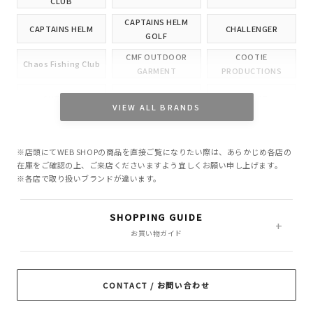
CLUB
CAPTAINS HELM
CAPTAINS HELM
CHALLENGER
GOLF
CMF OUTDOOR
COOTIE
Chaos Fishing Club
GARMENT
PRODUCTIONS
CUTRATE
DELUXE
EVILACT
VIEW ALL BRANDS
GANGSTERVILLE
GLAD HAND
HIDE AND SEEK
※店頭にてWEB SHOPの商品を直接ご覧になりたい際は、あらかじめ各店の
INCOMPLETE
M&M CUSTOM
在庫をご確認の上、ご来店くださいますよう宜しくお願い申し上げます。
Little Yarmouth
TOKYO
PERFORMANCE
※各店で取り扱いブランドが違います。
MASSES
MINE
OWN
SHOPPING GUIDE
PORKCHOP GARAGE
お買い物ガイド
Peanuts&Co
POLIQUANT
SUPPLY
RADIALL
RATS
ROTTWEILER
CONTACT / お問い合わせ
ROUGH AND
SAMS MOTORCYCLE
SOFTMACHINE