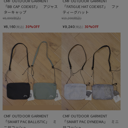
CMF OUTDOOR GARMENT　　
CMF OUTDOOR GARMENT　　
「BB CAP COEXIST」　アジャス
「FATIGUE HAT COEXIST」　ファ
ターキャップ
ティーグハット
¥8,800
(税込)
¥13,200
(税込)
¥6,160
¥9,240
30%OFF
30%OFF
(税込)
(税込)
CMF OUTDOOR GARMENT　
CMF OUTDOOR GARMENT　
「SMART PAC BALLISTIC」　ミ
「SMART PAC DYNEEMA」　ミニ
ニサコッシュ
サコッシュ