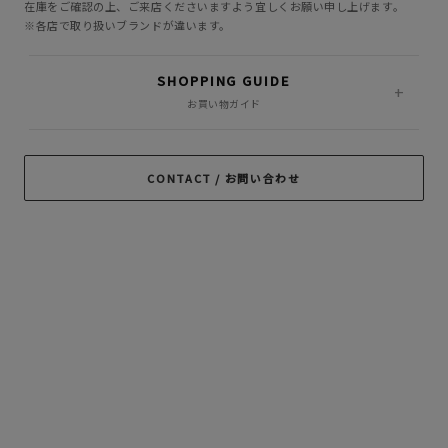
INCOMPLETE
M&M CUSTOM
在庫をご確認の上、ご来店くださいますよう宜しくお願い申し上げます。
Little Yarmouth
TOKYO
PERFORMANCE
※各店で取り扱いブランドが違います。
MASSES
MINE
OWN
SHOPPING GUIDE
PORKCHOP GARAGE
お買い物ガイド
Peanuts&Co
POLIQUANT
SUPPLY
RADIALL
RATS
ROTTWEILER
CONTACT / お問い合わせ
ROUGH AND
SAMS MOTORCYCLE
SOFTMACHINE
RUGGED
SON OF THE
TROPHY CLOTHING
CHEESE