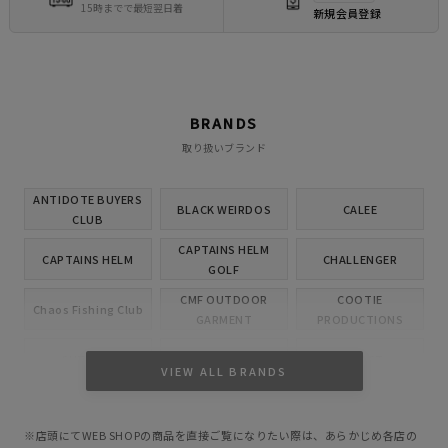
15時までで最短翌日着
新規会員登録
BRANDS
取り扱いブランド
ANTIDOTE BUYERS
BLACK WEIRDOS
CALEE
CLUB
CAPTAINS HELM
CAPTAINS HELM
CHALLENGER
GOLF
CMF OUTDOOR
COOTIE
Chaos Fishing Club
GARMENT
PRODUCTIONS
CUTRATE
DELUXE
EVILACT
VIEW ALL BRANDS
GANGSTERVILLE
GLAD HAND
HIDE AND SEEK
※店頭にてWEB SHOPの商品を直接ご覧になりたい際は、あらかじめ各店の