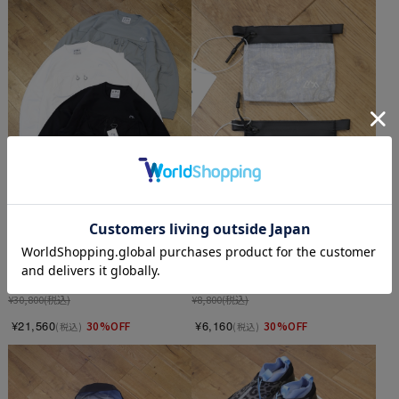
CMF OUTDOOR GARMENT　
CMF OUTDOOR GARMENT　
「GUIDE SLOW DRY TEE L/S」　 
「MINI WALLET DYNEEMA」　ミ
ロングスリーブティーシャツ
ニウォレット
¥30,800
(税込)
¥8,800
(税込)
¥21,560
¥6,160
30%OFF
30%OFF
(税込)
(税込)