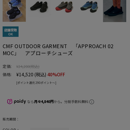
店舗受取
OK
CMF OUTDOOR GARMENT 「APPROACH 02
MOC」 アプローチシューズ
定価:
¥24,200
(税込)
¥14,520
(税込)
40%OFF
価格:
[ポイント還元 290ポイント〜]
なら
月々4,840円
から。分割手数料無料
販売期間：
COLOR：