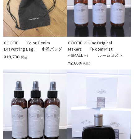
COOTIE　「Color Denim 
COOTIE × Linc Original 
Drawstring Bag」　巾着バッグ
Makers　  「Room Mist 
<SMALL>」　　ルームミスト
¥18,700
(税込)
¥2,860
(税込)