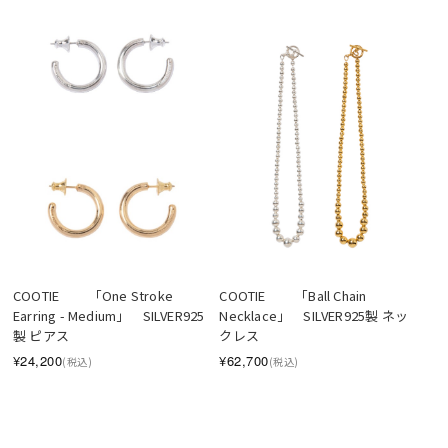
COOTIE 　　「One Stroke 
COOTIE 　　「Ball Chain 
Earring - Medium」　SILVER925
Necklace」　SILVER925製 ネッ
製 ピアス
クレス
¥24,200
¥62,700
(税込)
(税込)