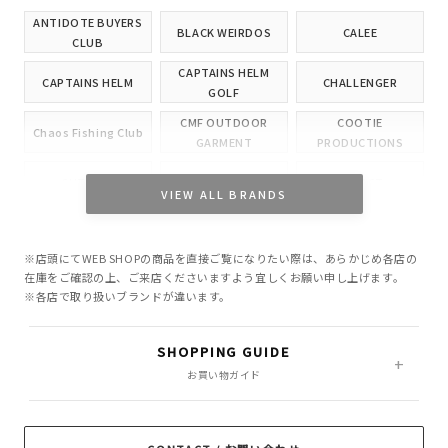
ANTIDOTE BUYERS
BLACK WEIRDOS
CALEE
CLUB
CAPTAINS HELM
CAPTAINS HELM
CHALLENGER
GOLF
CMF OUTDOOR
COOTIE
Chaos Fishing Club
GARMENT
PRODUCTIONS
CUTRATE
DELUXE
EVILACT
VIEW ALL BRANDS
GANGSTERVILLE
GLAD HAND
HIDE AND SEEK
※店頭にてWEB SHOPの商品を直接ご覧になりたい際は、あらかじめ各店の
INCOMPLETE
M&M CUSTOM
在庫をご確認の上、ご来店くださいますよう宜しくお願い申し上げます。
Little Yarmouth
TOKYO
PERFORMANCE
※各店で取り扱いブランドが違います。
MASSES
MINE
OWN
SHOPPING GUIDE
PORKCHOP GARAGE
お買い物ガイド
Peanuts&Co
POLIQUANT
SUPPLY
RADIALL
RATS
ROTTWEILER