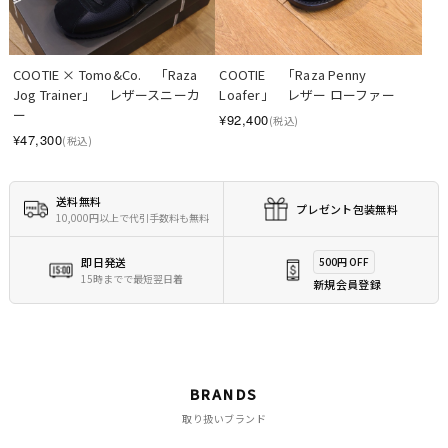
COOTIE × Tomo&Co.　「Raza 
COOTIE 　「Raza Penny 
Jog Trainer」　レザースニーカ
Loafer」　レザー ローファー
ー
¥92,400
(税込)
¥47,300
(税込)
送料無料
プレゼント包装無料
10,000円以上で代引手数料も無料
即日発送
500円 OFF
15時までで最短翌日着
新規会員登録
BRANDS
取り扱いブランド