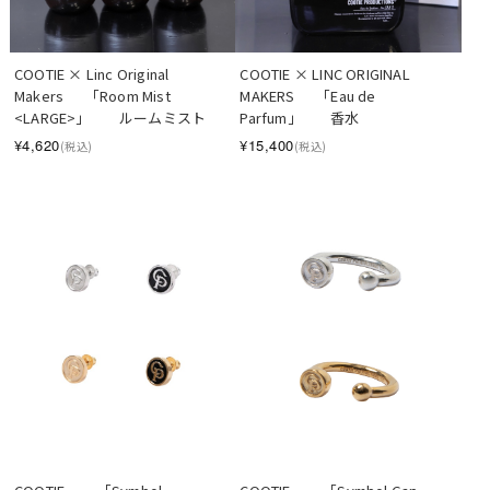
COOTIE × Linc Original 
COOTIE × LINC ORIGINAL 
Makers　  「Room Mist 
MAKERS　  「Eau de 
<LARGE>」　　ルームミスト
Parfum」　　香水
¥4,620
¥15,400
(税込)
(税込)