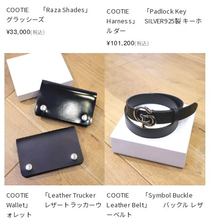
COOTIE　   「Raza Shades」　
COOTIE 　　「Padlock Key 
グラッシーズ
Harness」　SILVER925製 キーホ
ルダー
¥33,000
(税込)
¥101,200
(税込)
COOTIE　　「Leather Trucker 
COOTIE　　「Symbol Buckle 
Wallet」　　レザートラッカーウ
Leather Belt」　　バックル レザ
ォレット
ーベルト