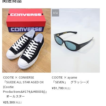
関連商品
SOLD OUT
COOTIE × CONVERSE　
COOTIE × ayame　   
「SUEDE ALL STAR AGED OX 
「SEVEN」　グラッシーズ
(Cootie 
¥51,700
(税込)
Productions&#174;&#65038;)」
　オールスター
¥25,300
(税込)