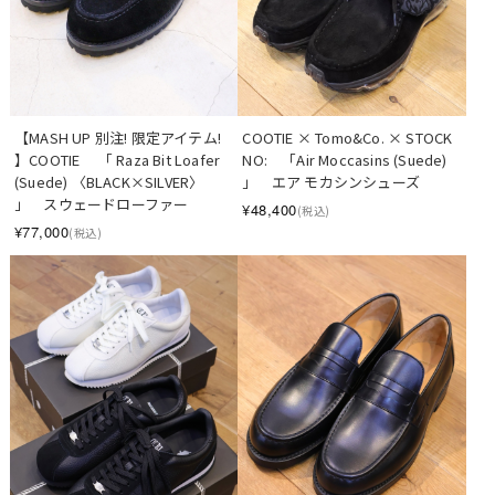
【MASH UP 別注! 限定アイテム! 
COOTIE × Tomo&Co. × STOCK 
】COOTIE 　「 Raza Bit Loafer 
NO:　「Air Moccasins (Suede) 
(Suede) 〈BLACK×SILVER〉 
」　エア モカシンシューズ
」　スウェードローファー
¥48,400
(税込)
¥77,000
(税込)