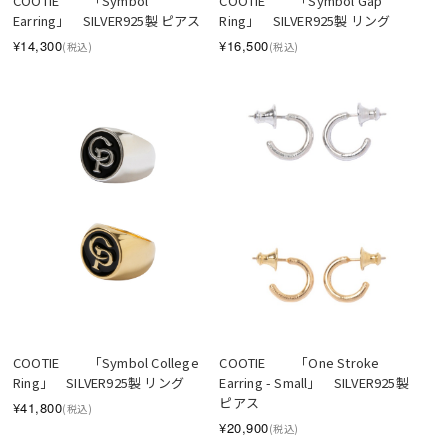
COOTIE 　　「Symbol 
COOTIE 　　「Symbol Gap 
Earring」　SILVER925製 ピアス
Ring」　SILVER925製 リング
¥14,300
¥16,500
(税込)
(税込)
COOTIE 　　「Symbol College 
COOTIE 　　「One Stroke 
Ring」　SILVER925製 リング
Earring - Small」　SILVER925製 
ピアス
¥41,800
(税込)
¥20,900
(税込)