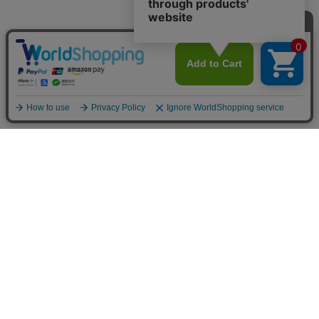
〒650-0004 神戸市中央区中山手通2-24-9 中山ビル1F
定休日：水曜日（水曜日が祝日の際は営業、翌木曜日が定休日）
販売責任者：株式会社MASH UP 平野 丸瀬
お問合せメールアドレス：
shopmaster@mashup-net.com