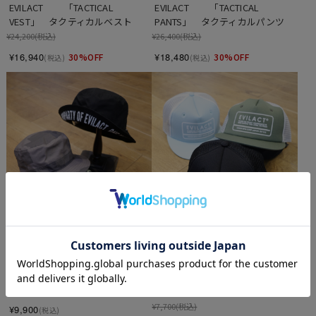
EVILACT 　　「TACTICAL 
EVILACT 　　「TACTICAL 
VEST」　タクティカルベスト
PANTS」　タクティカルパンツ
¥24,200
(税込)
¥26,400
(税込)
¥16,940
¥18,480
30%OFF
30%OFF
(税込)
(税込)
SOLD OUT
EVILACT 　　「TACTICAL 
EVILACT 　「MESH CAP」　5パ
BUCKET HAT」　バケットハット
ネル メッシュキャップ
¥7,700
(税込)
¥9,900
(税込)