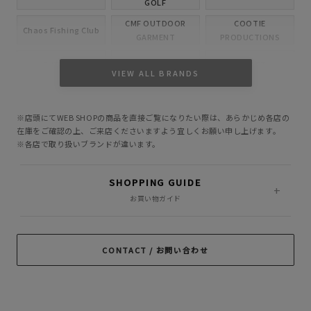
GOLF
CMF OUTDOOR
COOTIE
Chaos Fishing Club
GARMENT
PRODUCTIONS
CUTRATE
DELUXE
EVILACT
VIEW ALL BRANDS
GANGSTERVILLE
GLAD HAND
HIDE AND SEEK
※店頭にてWEB SHOPの商品を直接ご覧になりたい際は、あらかじめ各店の
INCOMPLETE
M&M CUSTOM
在庫をご確認の上、ご来店くださいますよう宜しくお願い申し上げます。
Little Yarmouth
TOKYO
PERFORMANCE
※各店で取り扱いブランドが違います。
MASSES
MINE
OWN
SHOPPING GUIDE
PORKCHOP GARAGE
お買い物ガイド
Peanuts&Co
POLIQUANT
SUPPLY
RADIALL
RATS
ROTTWEILER
CONTACT / お問い合わせ
ROUGH AND
SAMS MOTORCYCLE
SOFTMACHINE
RUGGED
SON OF THE
TROPHY CLOTHING