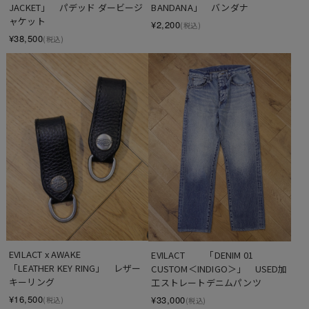
JACKET」　パデッド ダービージ
BANDANA」　バンダナ
ャケット
¥2,200
(税込)
¥38,500
(税込)
EVILACT x AWAKE 　　
EVILACT 　　「DENIM 01 
「LEATHER KEY RING」　レザー
CUSTOM＜INDIGO＞」　USED加
キーリング
工ストレートデニムパンツ
¥16,500
¥33,000
(税込)
(税込)