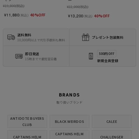
ー
¥19,800
(税込)
¥22,000
(税込)
¥11,880
40%OFF
(税込)
¥13,200
40%OFF
(税込)
送料無料
プレゼント包装無料
10,000円以上で代引手数料も無料
即日発送
500円 OFF
15時までで最短翌日着
新規会員登録
BRANDS
取り扱いブランド
ANTIDOTE BUYERS
BLACK WEIRDOS
CALEE
CLUB
CAPTAINS HELM
CAPTAINS HELM
CHALLENGER